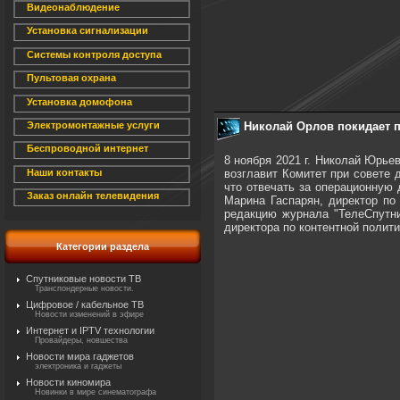
Видеонаблюдение
Установка сигнализации
Системы контроля доступа
Пультовая охрана
Установка домофона
Николай Орлов покидает п
Электромонтажные услуги
Беспроводной интернет
8 ноября 2021 г. Николай Юрье
возглавит Комитет при совете 
Наши контакты
что отвечать за операционную 
Заказ онлайн телевидения
Марина Гаспарян, директор по
редакцию журнала "ТелеСпутни
директора по контентной полити
Категории раздела
Спутниковые новости ТВ
Транспондерные новости.
Цифровое / кабельное ТВ
Новости изменений в эфире
Интернет и IPTV технологии
Провайдеры, новшества
Новости мира гаджетов
электроника и гаджеты
Новости киномира
Новинки в мире синематографа