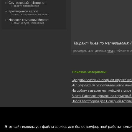
Спутниковый - Интернет
Новости провайдеров
Крипторынок валют
Новости о криптотехнологиях
Новости компании Мирант
Новые услуги, изменения
Мирант Киев по материалам:
Просмотров
:
405
|
Добавил
:
vetal
|
Рейтинг
:
0.0
/
Похожие материалы:
Средний Восток и Северная Африка нуж
Исследователи разработали новое поко
На орбиту выведен крупнейший в мире 
В сети Facebook произошел серьезный с
Новая платформа для Северной Африки
Этот сайт использует файлы cookies для более комфортной работы польз