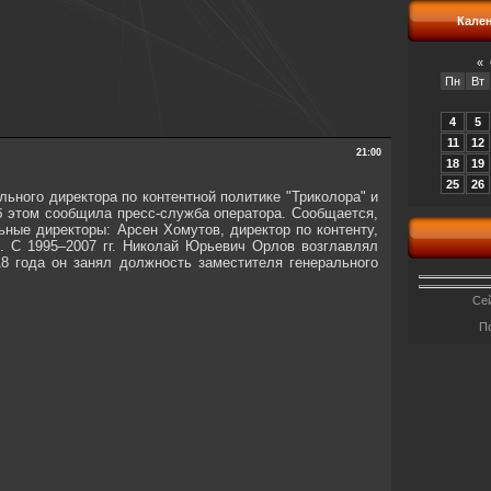
Кале
«
Пн
Вт
4
5
11
12
21:00
18
19
25
26
ьного директора по контентной политике "Триколора" и
Об этом сообщила пресс-служба оператора. Сообщается,
ьные директоры: Арсен Хомутов, директор по контенту,
". С 1995–2007 гг. Николай Юрьевич Орлов возглавлял
8 года он занял должность заместителя генерального
Сей
П