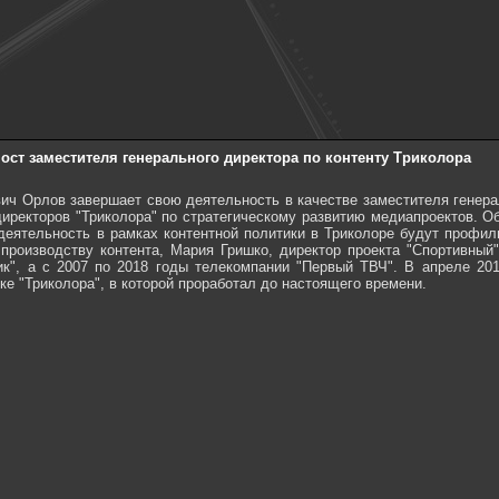
ост заместителя генерального директора по контенту Триколора
вич Орлов завершает свою деятельность в качестве заместителя генерал
директоров "Триколора" по стратегическому развитию медиапроектов. 
деятельность в рамках контентной политики в Триколоре будут профил
 производству контента, Мария Гришко, директор проекта "Спортивный
к", а с 2007 по 2018 годы телекомпании "Первый ТВЧ". В апреле 201
ке "Триколора", в которой проработал до настоящего времени.