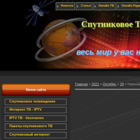
Новости
Статьи
Онлайн ТВ
Онлайн Рад
Спутниковое Т
весь мир у вас 
Главная
»
2021
»
Октябрь
»
29
» Николай
Меню сайта
Спутниковое телевидение
Интернет ТВ - IPTV
IPTV ТВ - бесплатно
Пакеты спутникового ТВ
Спутниковый интернет