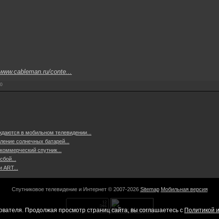
/www.cableman.ru/conte...
0
даются в мобильном телевидении...
ление солнечных батарей...
коммерческий спутник...
бой...
 ART...
Спутниковое телевидение и Интернет © 2007-2026
Sitemap
Мобильная версия
ователя. Продолжая просмотр страниц сайта, вы соглашаетесь с
Политикой и