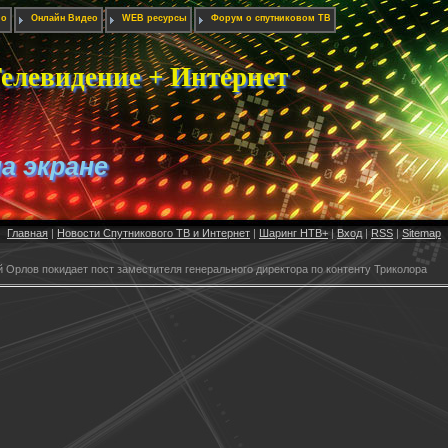
ио
Онлайн Видео
WEB ресурсы
Форум о спутниковом ТВ
елевидение + Интернет
на экране
Главная
|
Новости Спутникового ТВ и Интернет
|
Шаринг НТВ+
|
Вход
|
RSS
|
Sitemap
 Орлов покидает пост заместителя генерального директора по контенту Триколора