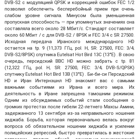
DVB-S2 с модуляцией QPSK и коррекцией ошибок FEC 1/2
позволил обеспечить бесперебойный прием при очень
слабом уровне сигнала. Минусом была уменьшенная
пропускная способность — при упомянутых значениях она
составляла всего около 28 Мбит/с. Стандарт составляет
около 60 Мбит / с для DVB-S2 / 8PSK и FEC 3/4 с SR 27500.
Исходная передача Иранского международного HD
остается на tp. 9 (11,373 ГГц, pol. H, SR: 27500, FEC: 3/4;
DVB-S2/8PSK) спутника Eutelsat Hot Bird 13C (13°E) . В свою
очередь, персидский BBC HD можно забрать с tp. 81
(12,322 ГГц, pol. H, SR: 27500, FEC: 3/4; DVB-S/QPSK)
спутникy Eutelsat Hot Bird 13B (13°E) . Би-би-си Персидский
HD и Иран Интернэшнл HD знакомят вас с самыми
важными событиями из Ирана и всего мира. Их
деятельность в Иране запрещена тамошним режимом.
Одним из обсуждаемых событий стали сообщения о
громких протестах после гибели 22-летнего Махсы Амини,
задержанного 13 сентября из-за неправильного ношения
хиджаба. Борьба, которая первоначально велась вокруг
вопроса об обязательном ношении хиджаба и усилении
полицейских репрессий, быстро превратилась в жестокие