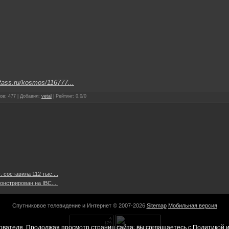
/tass.ru/kosmos/116777...
ов
:
477
|
Добавил
:
vetal
|
Рейтинг
:
0.0
/
0
. составила 112 тыс....
нстрирован на IBC....
Спутниковое телевидение и Интернет © 2007-2026
Sitemap
Мобильная версия
ователя. Продолжая просмотр страниц сайта, вы соглашаетесь с
Политикой и