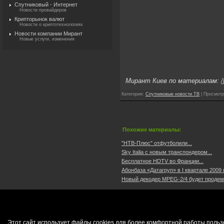
Спутниковый - Интернет
Новости провайдеров
Крипторынок валют
Новости о криптотехнологиях
Новости компании Мирант
Новые услуги, изменения
Мирант Киев по материалам:
Категория
:
Спутниковые новости ТВ
|
Просмотр
Похожие материалы:
"НТВ-Плюс" отфутболили...
Sky Italia с новым транспондером...
Бесплатное HDTV во Франции...
Абонбаза «Датагруп» в І квартале 2009 г
Новый декодер MPEG-2/4 будет продемо
Этот сайт использует файлы cookies для более комфортной работы польз