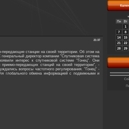
Кале
Пн
Вт
1
7
8
14
15
21:37
21
22
28
29
о-передающие станции на своей территории. Об этом на
 генеральный директор компании "Спутниковая система
оявили интерес к спутниковой системе "Гонец". Они
 приемо-передающих станций на своей территории", -
уждались вопросы частотного регулирования. "Гонец" -
 для глобального обмена информацией с подвижными и
Сей
П