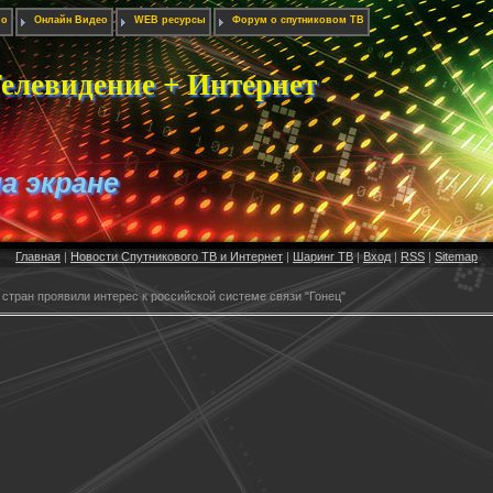
ио
Онлайн Видео
WEB ресурсы
Форум о спутниковом ТВ
елевидение + Интернет
на экране
Главная
|
Новости Спутникового ТВ и Интернет
|
Шаринг ТВ
|
Вход
|
RSS
|
Sitemap
стран проявили интерес к российской системе связи "Гонец"