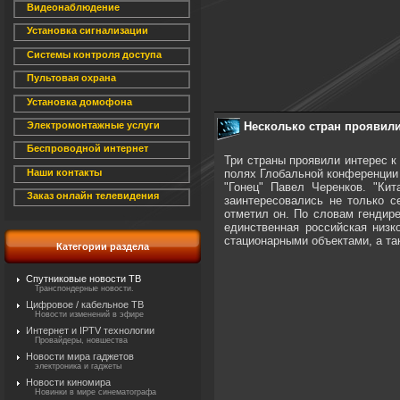
Видеонаблюдение
Установка сигнализации
Системы контроля доступа
Пультовая охрана
Установка домофона
Несколько стран проявили
Электромонтажные услуги
Беспроводной интернет
Три страны проявили интерес к
полях Глобальной конференции
Наши контакты
"Гонец" Павел Черенков. "Ки
Заказ онлайн телевидения
заинтересовались не только с
отметил он. По словам гендире
единственная российская низк
стационарными объектами, а та
Категории раздела
Спутниковые новости ТВ
Транспондерные новости.
Цифровое / кабельное ТВ
Новости изменений в эфире
Интернет и IPTV технологии
Провайдеры, новшества
Новости мира гаджетов
электроника и гаджеты
Новости киномира
Новинки в мире синематографа