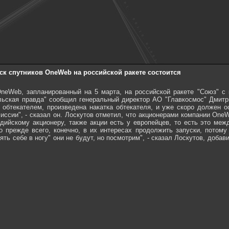
ск спутников OneWeb на российской ракете состоится
OneWeb, запланированный на 5 марта, на российской ракете "Союз" с
ьская правда" сообщил генеральный директор АО "Главкосмос" Дмитрий
обтекателем, произведена накатка обтекателя, и уже скоро должен о
ссии", - сказал он. Лоскутов отметил, что акционерами компании One
дийскому акционеру, также акции есть у европейцев, то есть это меж
прежде всего, конечно, в их интересах продолжить запуски, потом
ять себе в ногу" они не будут, но посмотрим", - сказал Лоскутов, добав