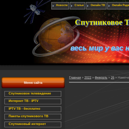
Новости
Статьи
Онлайн ТВ
Онлайн Рад
Спутниковое Т
весь мир у вас 
Главная
»
2022
»
Февраль
»
26
» Намече
Меню сайта
Спутниковое телевидение
Интернет ТВ - IPTV
IPTV ТВ - бесплатно
Пакеты спутникового ТВ
Спутниковый интернет