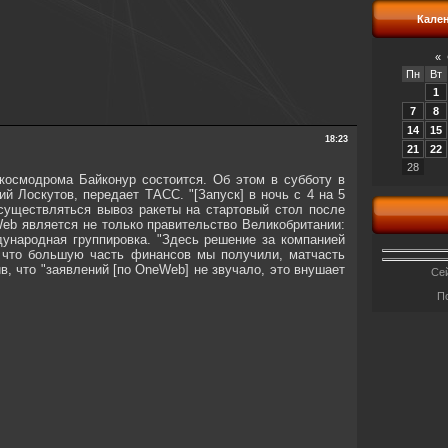
Кале
«
Пн
Вт
1
7
8
14
15
18:23
21
22
28
 космодрома Байконур состоится. Об этом в субботу в
 Лоскутов, передает ТАСС. "[Запуск] в ночь с 4 на 5
существляться вывоз ракеты на стартовый стол после
Web является не только правительство Великобритании:
дународная группировка. "Здесь решение за компанией
у что большую часть финансов мы получили, матчасть
ив, что "заявлений [по OneWeb] не звучало, это внушает
Сей
П