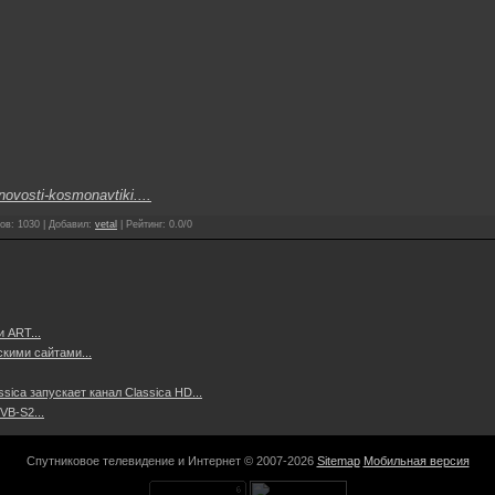
novosti-kosmonavtiki....
ов
:
1030
|
Добавил
:
vetal
|
Рейтинг
:
0.0
/
0
 ART...
скими сайтами...
ssica запускает канал Classica HD...
VB-S2...
Спутниковое телевидение и Интернет © 2007-2026
Sitemap
Мобильная версия