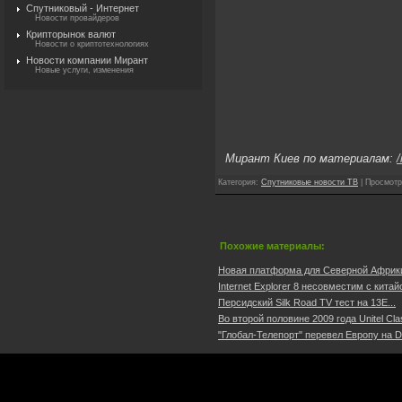
Спутниковый - Интернет
Новости провайдеров
Крипторынок валют
Новости о криптотехнологиях
Новости компании Мирант
Новые услуги, изменения
Мирант Киев по материалам:
/
Категория
:
Спутниковые новости ТВ
|
Просмотр
Похожие материалы:
Новая платформа для Северной Африки
Internet Explorer 8 несовместим с китай
Персидский Silk Road TV тест на 13E...
Во второй половине 2009 года Unitel Cla
"Глобал-Телепорт" перевел Европу на D