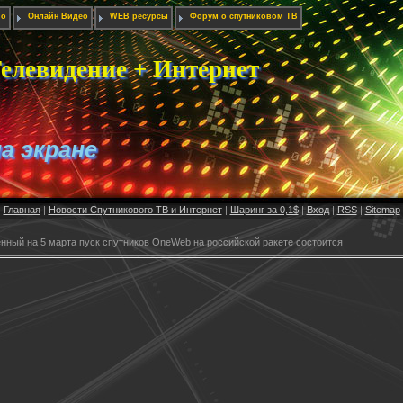
ио
Онлайн Видео
WEB ресурсы
Форум о спутниковом ТВ
елевидение + Интернет
на экране
Главная
|
Новости Спутникового ТВ и Интернет
|
Шаринг за 0,1$
|
Вход
|
RSS
|
Sitemap
нный на 5 марта пуск спутников OneWeb на российской ракете состоится