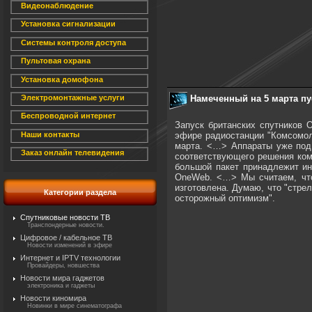
Видеонаблюдение
Установка сигнализации
Системы контроля доступа
Пультовая охрана
Установка домофона
Намеченный на 5 марта пу
Электромонтажные услуги
Беспроводной интернет
Запуск британских спутников 
эфире радиостанции "Комсомол
Наши контакты
марта. <…> Аппараты уже под 
Заказ онлайн телевидения
соответствующего решения коми
большой пакет принадлежит ин
OneWeb. <…> Мы считаем, что 
изготовлена. Думаю, что "стрел
Категории раздела
осторожный оптимизм".
Спутниковые новости ТВ
Транспондерные новости.
Цифровое / кабельное ТВ
Новости изменений в эфире
Интернет и IPTV технологии
Провайдеры, новшества
Новости мира гаджетов
электроника и гаджеты
Новости киномира
Новинки в мире синематографа