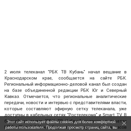
2 июля телеканал "РБК ТВ Кубань" начал вещание в
Краснодарском крае, сообщается на сайте РБК.
Региональный информационно-деловой канал был создан
на базе объединенной редакции РБК Юг и Северный
Кавказ. Отмечается, что региональные аналитические
передачи, новости и интервью c представителями власти,
которые составляют эфирную сетку телеканала, уже
доступны в кабельных сетях "Ростелекома" и Smart TV. В
ближайшее время "РБК ТВ Кубань" появится в пакетах
Этот сайт использует файлы cookies для более комфортной
МТС и "Билайн". Канал будет вещать в регионе семь часов
работы пользователя. Продолжая просмотр страниц сайта, вы