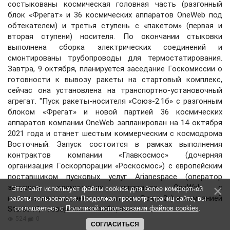
состыкованы космическая головная часть (разгонный
блок «Фрегат» и 36 космических аппаратов OneWeb под
обтекателем) и третья ступень с «пакетом» (первая и
вторая ступени) носителя. По окончании стыковки
выполнена сборка электрических соединений и
смонтированы трубопроводы для термостатирования.
Завтра, 9 октября, планируется заседание Госкомиссии о
готовности к вывозу ракеты на стартовый комплекс,
сейчас она установлена на транспортно-установочный
агрегат. "Пуск ракеты-носителя «Союз-2.1б» с разгонным
блоком «Фрегат» и новой партией 36 космических
аппаратов компании OneWeb запланирован на 14 октября
2021 года и станет шестым коммерческим с космодрома
Восточный. Запуск состоится в рамках выполнения
контрактов компании «Главкосмос» (дочерняя
организация Госкорпорации «Роскосмос») с европейским
поставщиком пусковых услуг Arianespace (оператор
запусков космических аппаратов OneWeb с
Этот сайт использует файлы cookies для более комфортной
использованием ракеты-носителя «Союз-2») и компанией
работы пользователя. Продолжая просмотр страниц сайта, вы
Starsem", - говорится в сообщении.
соглашаетесь с
Политикой использования файлов cookies
.
524
0
СОГЛАСИТЬСЯ