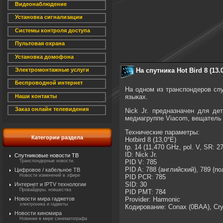
Видеонаблюдение
Установка сигнализации
Системы контроля доступа
Пультовая охрана
Установка домофона
На спутника Hot Bird 8 (13.
Электромонтажные услуги
Беспроводной интернет
На одном из транспондеров спут
языках.
Наши контакты
Заказ онлайн телевидения
Nick Jr. предназначен для де
медиагруппе Viacom, вещатель
Технические параметры:
Категории раздела
Hotbird 8 (13,0°E)
tp. 14 (11,470 GHz, pol. V, SR:
ID: Nick Jr.
Спутниковые новости ТВ
Транспондерные новости.
PID V: 785
PID A: 788 (английский), 789 (по
Цифровое / кабельное ТВ
Новости изменений в эфире
PID PCR: 785
SID: 30
Интернет и IPTV технологии
Провайдеры, новшества
PID PMT: 784
Новости мира гаджетов
Provider: Harmonic
электроника и гаджеты
Кодирование: Conax (0BAA), Cry
Новости киномира
Новинки в мире синематографа