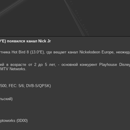
0°E) появился канал Nick Jr
ника Hot Bird 8 (13.0°E), где вещает канал Nickelodeon Europe, неожид
тей в возрасте от 2 до 5 лет, - основной конкурент Playhouse Disn
 MTV Networks.
 27500, FEC: 5/6; DVB-S/QPSK)
льский)
ptoworks (0D00)