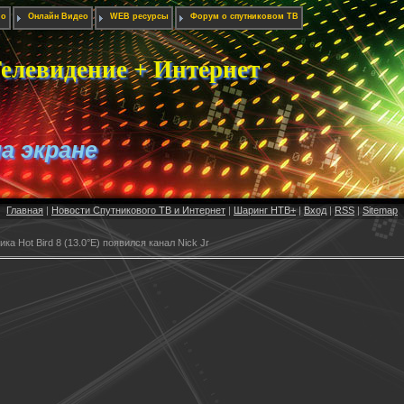
ио
Онлайн Видео
WEB ресурсы
Форум о спутниковом ТВ
елевидение + Интернет
на экране
Главная
|
Новости Спутникового ТВ и Интернет
|
Шаринг НТВ+
|
Вход
|
RSS
|
Sitemap
ка Hot Bird 8 (13.0°E) появился канал Nick Jr