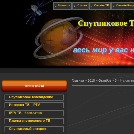
Новости
Статьи
Онлайн ТВ
Онлайн Рад
Спутниковое Т
весь мир у вас 
Главная
»
2010
»
Октябрь
»
3
» На спутни
Меню сайта
Спутниковое телевидение
Интернет ТВ - IPTV
IPTV ТВ - бесплатно
Пакеты спутникового ТВ
Спутниковый интернет