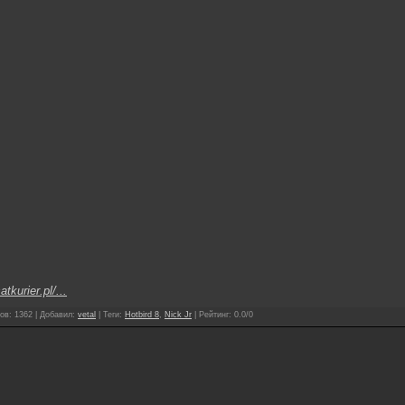
atkurier.pl/...
ов
:
1362
|
Добавил
:
vetal
|
Теги
:
Hotbird 8
,
Nick Jr
|
Рейтинг
:
0.0
/
0