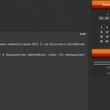
Кале
«
Пн
Вт
4
5
11
12
15:48
18
19
25
26
анно появился канал Nick Jr. на польском и английском
ey в большинстве европейских стран. Он принадлежит
Сей
П