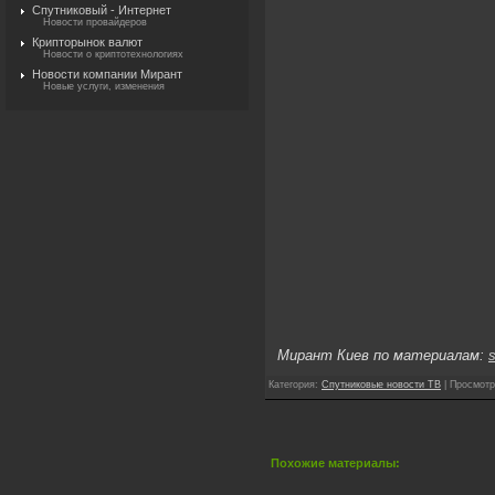
Спутниковый - Интернет
Новости провайдеров
Крипторынок валют
Новости о криптотехнологиях
Новости компании Мирант
Новые услуги, изменения
Мирант Киев по материалам:
s
Категория
:
Спутниковые новости ТВ
|
Просмотр
Похожие материалы: