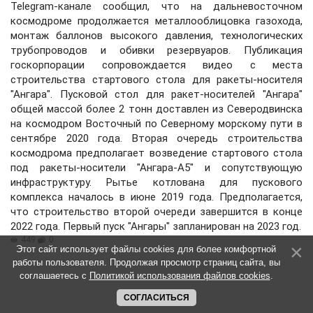
Telegram-канале сообщил, что на дальневосточном
космодроме продолжается металлооблицовка газохода,
монтаж баллонов высокого давления, технологических
трубопроводов и обивки резервуаров. Публикация
госкорпорации сопровождается видео с места
строительства стартового стола для ракеты-носителя
"Ангара". Пусковой стол для ракет-носителей "Ангара"
общей массой более 2 тонн доставлен из Северодвинска
на космодром Восточный по Северному морскому пути в
сентябре 2020 года. Вторая очередь строительства
космодрома предполагает возведение стартового стола
под ракеты-носители "Ангара-А5" и сопутствующую
инфраструктуру. Рытье котлована для пускового
комплекса началось в июне 2019 года. Предполагается,
что строительство второй очереди завершится в конце
2022 года. Первый пуск "Ангары" запланирован на 2023 год.
449
0
Этот сайт использует файлы cookies для более комфортной
работы пользователя. Продолжая просмотр страниц сайта, вы
соглашаетесь с
Политикой использования файлов cookies
.
СОГЛАСИТЬСЯ