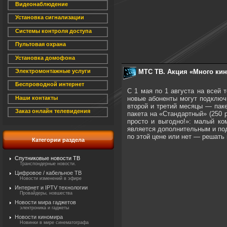
Видеонаблюдение
Установка сигнализации
Системы контроля доступа
Пультовая охрана
Установка домофона
МТС ТВ. Акция «Много ки
Электромонтажные услуги
Беспроводной интернет
С 1 мая по 1 августа на всей 
новые абоненты могут подключ
Наши контакты
второй и третий месяцы — паке
Заказ онлайн телевидения
пакета на «Стандартный» (250 
просто и выгодно!»: малый ко
является дополнительным и под
по этой цене или нет — решать 
Категории раздела
Спутниковые новости ТВ
Транспондерные новости.
Цифровое / кабельное ТВ
Новости изменений в эфире
Интернет и IPTV технологии
Провайдеры, новшества
Новости мира гаджетов
электроника и гаджеты
Новости киномира
Новинки в мире синематографа