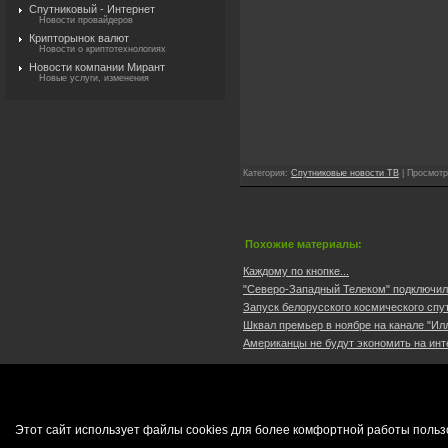
Спутниковый - Интернет
Новости провайдеров
Крипторынок валют
Новости о криптотехнологиях
Новости компании Мирант
Новые услуги, изменения
Категория
:
Спутниковые новости ТВ
|
Просмотр
Похожие материалы:
Каждому по кнопке...
"Северо-Западный Телеком" подключило
Запуск белорусского космического спут
Шквал премьер в ноябре на канале "Илл
Американцы не будут экономить на инте
Этот сайт использует файлы cookies для более комфортной работы польз