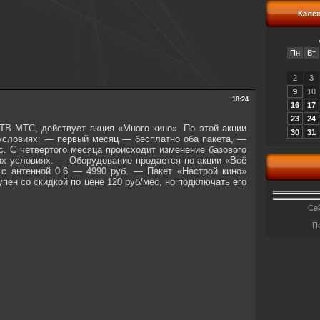
Кале
Пн
Вт
2
3
9
10
18:24
16
17
23
24
 ТВ МТС, действует акция «Много кино». По этой акции
30
31
условиях: — первый месяц — бесплатно оба пакета, —
. С четвертого месяца происходит изменение базового
их условиях. — Оборудование продается по акции «Всё
 с антенной 0.6 — 4990 руб. — Пакет «Настрой кино»
пен со скидкой по цене 120 руб/мес, но подключать его
Сей
П