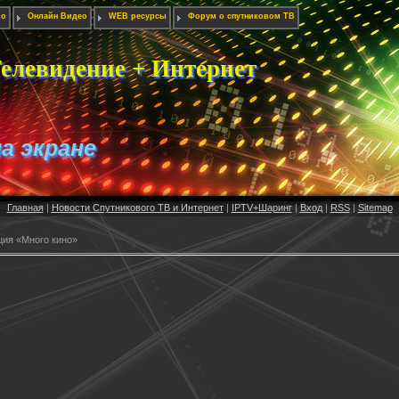
ио
Онлайн Видео
WEB ресурсы
Форум о спутниковом ТВ
елевидение + Интернет
на экране
Главная
|
Новости Спутникового ТВ и Интернет
|
IPTV+Шаринг
|
Вход
|
RSS
|
Sitemap
ция «Много кино»