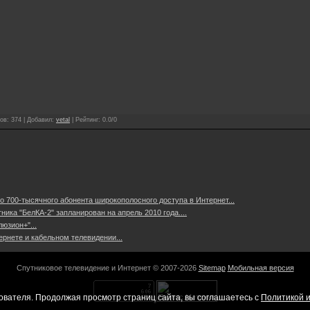
ов
:
374
|
Добавил
:
vetal
|
Рейтинг
:
0.0
/
0
 700-тысячного абонента широкополосного доступа в Интернет...
ника "БелКА-2" запланирован на апрель 2010 года....
юзион+"...
рнете и кабельном телевидении...
Спутниковое телевидение и Интернет © 2007-2026
Sitemap
Мобильная версия
ователя. Продолжая просмотр страниц сайта, вы соглашаетесь с
Политикой и