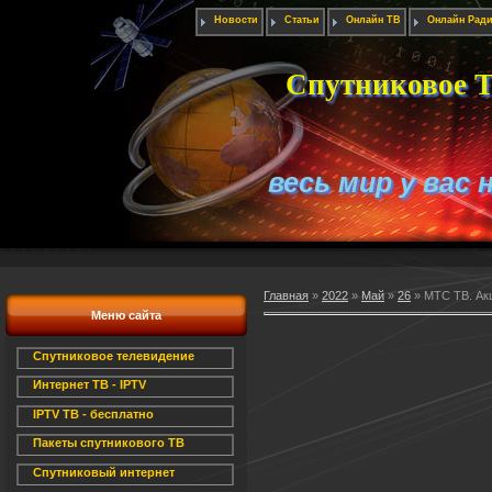
Новости
Статьи
Онлайн ТВ
Онлайн Рад
Спутниковое Т
весь мир у вас 
Главная
»
2022
»
Май
»
26
» МТС ТВ. Ак
Меню сайта
Спутниковое телевидение
Интернет ТВ - IPTV
IPTV ТВ - бесплатно
Пакеты спутникового ТВ
Спутниковый интернет