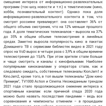
смещение интереса от информационно-развлекательных
программ (ток-шоу, новости и т.п.) к тематическим (кино,
хобби, познавательный контент). Однако пока доля
информационно-развлекательного контента в том, что
смотрят россияне превалирует: она составляет 36% от
общего объема смотрения, что на 12% меньше прошлого
года. А доля тематических телеканалов – выросла на 37%
до 35% в общем объеме телесмотрения в линейных
средах. Заметно выросла популярность кино: в пакетах
Домашнего ТВ с сервисами библиотек видео в 2021 году
спрос на VoD вырос в четыре раза с 3,9% в общем времени
телесмотрения до 15,6%. При этом зрители стали больше
и чаще смотреть и каналы с кинофильмами. Наиболее
популярными киноканалами у оператора стали, как и
следовало ожидать, собственные телеканалы KionJam1 и
KinoJam2, кроме того, в топ вышли телеканалы "Дом кино
Премиум", TV1000 Action и Cinema. Неожиданным трендом
2021 года стало продолжающееся снижение интереса к
спортивным каналам: если причиной спада 2020 года
можно было назвать последствия пандемии – ведь все
соревнования и чемпионаты отменили – в прошедшем