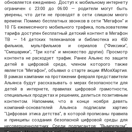
обновляется ежедневно. Доступ к мобильному интернету
ограничен с 23:00 до 06:00 — родители могут быть
уверены, что дети не проводят в сети слишком много
времени. Помимо бесплатных звонков в сети "Мегафон" и
10 ГБ ежемесячного мобильного трафика, пользователям
тарифа доступен бесплатный детский контент в Мегафон
ТВ — 14 детских телеканалов и библиотека из 450
фильмов, мультфильмов и сериалов ("Фиксики",
"Смешарики", "Три кота" и множество других). Просмотр
контента не расходует трафик. Ранее Альянс по защите
детей в цифровой среде, членом которого также
является "Мегафон", объявил о старте акции #МояХартия.
В рамках кампании на протяжении февраля представители
Альянса будут рассказывать о мерах безопасности для
детей в интернете, правилах цифровой грамотности,
специальных продуктах и решениях, делиться позитивным
контентом. Напомним, что в конце ноября девять
компаний-основателей Альянса подписали хартию
"Цифровая этика детства", в которой прописаны правила
и принципы создания безопасной цифровой среды для
несовершеннолетних. Среди подписантов: "Вымпелком",