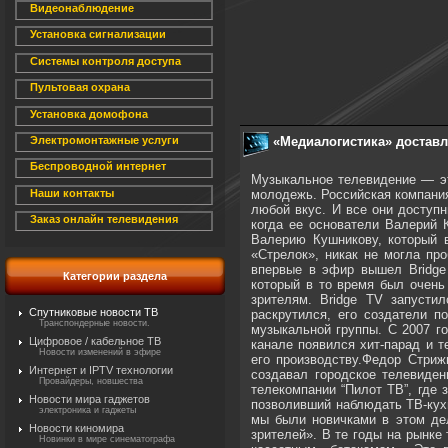
Видеонаблюдение
Установка сигнализации
Системы контроля доступа
Пультовая охрана
Установка домофона
«Медиалогистика» доставл
Электромонтажные услуги
Беспроводной интернет
Музыкальное телевидение — это жанр, который неизменно востребован зрителями. Но большинство существующих на рынке телеканалов ориентированы на молодежь. Российская компания Bridge Media смогла удовлетворить потребности аудитории всех возрастов, создав пакет из семи музыкальных телеканалов на любой вкус. И все они доступны на платформе «Медиалогистика». СТРЕМИТЕЛЬНЫЙ СТАРТ Холдинг Bridge Media ведет свою историю с весны 2004 года, когда ее основатели Валерий Кушников, Игорь Чуев и Федор Стрижков решили создать новый музыкальный телеканал. Изначально идея пришла в голову Валерию Кушникову, который в то время занимался продюсированием группы «Бридж», которая, несмотря на то, что ее солистками были экс-участницы «Стрелок», никак не могла пробиться в эфир музыкальных каналов. Поэтому было принято радикальное решение создать свой канал. И осенью 2005 года впервые в эфир вышел Bridge TV. Задумка основателей заключалась в том, чтобы создать российского конкурента французскому телеканалу MCM Top, который в то время был очень популярен на рынке, но его сетка на 50 % состояла из французской популярной музыки — не слишком близкой российским зрителям. Bridge TV запустился с акцентом на жанр европоп. Это решение оказалось верным и быстро привлекло широкую аудиторию. Когда канал раскрутился, его создатели поняли, что для дальнейшего развития проект требует полного погружения, а потому решили отказаться от продюсирования музыкальной группы. С 2007 года ассортимент представленных на Bridge TV жанров расширился: добавились рок, ритм-н-блюз, рэп, ретро-музыка. Также на канале появился хит-парад и тематические блоки. Одним из залогов столь успешного запуска нового музыкального телеканала был инновационный подход к его производству.Федор Стрижков, сооснователь Bridge Media:«Все основатели Bridge TV не имели опыта создания нового телеканала. Валерий Кушников создавал городское телевидение Ханты-Мансийска. Игорь Чуев ранее вообще не имел опыта работы в ТВ-бизнесе. Я же, еще у
Наши контакты
Заказ онлайн телевидения
Категории раздела
Спутниковые новости ТВ
Транспондерные новости.
Цифровое / кабельное ТВ
Новости изменений в эфире
Интернет и IPTV технологии
Провайдеры, новшества
Новости мира гаджетов
электроника и гаджеты
Новости киномира
Новинки в мире синематографа