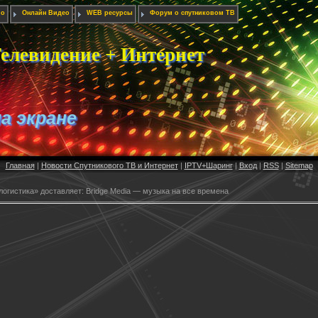
ио
Онлайн Видео
WEB ресурсы
Форум о спутниковом ТВ
елевидение + Интернет
на экране
Главная
|
Новости Спутникового ТВ и Интернет
|
IPTV+Шаринг
|
Вход
|
RSS
|
Sitemap
огистика» доставляет: Bridge Media — музыка на все времена