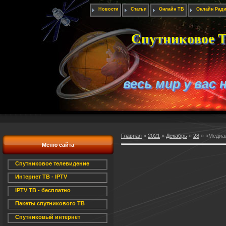
Новости
Статьи
Онлайн ТВ
Онлайн Рад
Спутниковое Т
весь мир у вас 
Главная
»
2021
»
Декабрь
»
28
» «Медиал
Меню сайта
Спутниковое телевидение
Интернет ТВ - IPTV
IPTV ТВ - бесплатно
Пакеты спутникового ТВ
Спутниковый интернет