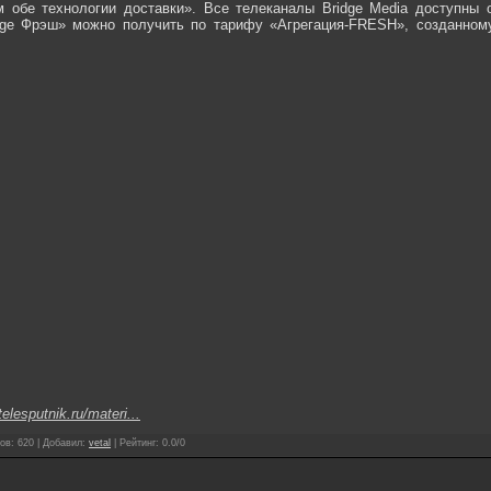
telesputnik.ru/materi...
ов
:
620
|
Добавил
:
vetal
|
Рейтинг
:
0.0
/
0