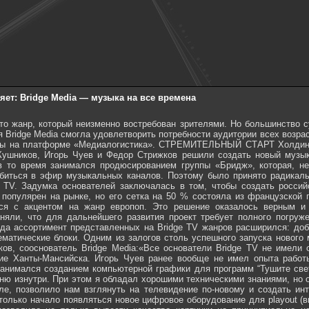
яет: Bridge Media — музыка на все времена
чась в школе, работал в телекомпании “Пилот ТВ”, где занимался созданием компьютерной графики для программ “Тушите свет” и “Куклы”. Это был мой первый телевизионный опыт, позволивший наблюдать ТВ-кухню изнутри. При этом я обладал хорошими техническими знаниями, но опыта по запуску канала у меня не было. Но то, что все мы были новичками в этом деле, позволило нам взглянуть на телевидение по-новому и создать интересный продукт, который оказался востребованным у зрителей». В те годы на рынке только начало появляться новое цифровое оборудование для playout (выпуск в эфир, — прим. ред.), которое пришло на смену кассетным «бетакамам». Это позволило не только вывести качество картинки на принципиально новый уровень, но и гибко подходить к формированию плейлиста, меняя его буквально на лету. Это было очень важным нововведением, так как в 2006 году в эфире был запущен СМС-чат с диджеями канала. Зрители могли с ними общаться в режиме онлайн и заказывать клипы. Благодаря цифровой технике редакторы имели возможность в течение 30 секунд поменять в эфире клип в соответствии с запросами зрителя. На архаичных «бетакамах» это было бы попросту невозможно. Такой интерактив очень привлекал на телеканал зрителей и позволил создать лояльное сообщество. У СМС-чата было еще одно важное преимущество в виде дополнительной прибыли, которая оказалась важнее, учитывая, что телеканал не размещал в эфире рекламу. Ежедневный поток в чате составлял 2–3 тыс. СМС. А каждое сообщение было платным — цена составляла от 35 до 180 рублей. Кроме того, при помощи мобильных сообщений зрители могли заказать себе мелодию на рингтон или заставку на экран из предложенного каталога. Учитывая столь большое количество сообщений с заявками, физически было невозможно удовлетворить их все, поэтому предпочтение отдавалось самым востребованным клипам. Таким образом был создан инструмент для вещания по-настоящему рейтингового телеканала, контент которого формировался исходя из реальных запросов аудитории. ПРАВО НА ОШИБКУ Такой удачный старт и бурное развитие телеканала являются безусловной заслугой его создателей, сделавших ставку на новые технологии в продакшене. Там не менее, и у них случались просчеты. Если технологическая база компании была организована на высшем уровне, то значение социальных медиа, набиравших в то время популярность, явно была недооценена. Свою роль тут сыграл и столь удачный опыт по внедрению СМС-чата. Учитывая популярность у пользователей и постоянную прибыль, которую приносили мобильные сообщения, в 2007 году было принято решение создать СМС-клуб, в котором зрители бы общались не только с диджеями канала, но и между собой. Сперва эта идея себя полностью оправдывала. В течение года в СМС-клубе появлялось около 5 тыс. сообщений ежедневно, но затем их количество стало стремительно сокращаться, так как аудитория начала массово переходить в соцсети, где можно было общаться совершенно бесплатно и с гораздо большим комфортом. За созданием СМС-клуба последовал запуск нового сайта телеканала. И здесь была допущена еще одна стратегическая ошибка. На старой версии сайта существовал фактически прототип соцсети с форумом, чатом и другими инструментами для общения. На нем было зарегистрировано около 300 тыс. пользователей. Но вместо того, чтобы развивать сайт и преобразовать его в полноценную тематическую социальную сеть с готовой лояльной аудиторией, была сделана ставка на СМС-клуб, который приносил хорошие деньги, в то время как поддержка интерактива на сайте была связана исключительно с затратами на дополнительное оборудование, трафик и специалистов. Поэтому в новую версию сайта эта история не была перенесена. Федор Стрижков: «В свое время я недооценил социальные медиа. Мы считали их своими конкурентами и не открывали собственного представительства на этих платформах, так как не хотели нагонять им аудиторию. Это была ошибка, связанная с тем, что мы были сильно погружены в выстраивание своих внутренних процессов. Спустя некоторое время к нам пришло понимание, что можно было лучше воспользоваться столь многочисленной лояльной аудиторией и создать востребованную соцсеть. Но ничего смертельного не произошло. Сейчас мы полноценно выходим на цифровые платформы и прирост аудитории на них наблюдается очень хороший. Также мы запустили приложение Bridge Media для мобильных платформ и смарт-ТВ, которое позволяет нашим зрителям потреблять музыкальный контент в еще более удобном формате». МУЗЫКА ДЛЯ ВСЕХ В стратегию развития Bridge Media заложена идея, что никто из зрителей не должен быть