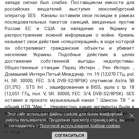
западе сигнал был слабее. Поставщиком емкости для
российских вещателей выступил люксембургский
оператор SES . Каналы оставили свои позиции в рамках
последовательных пакетов санкций, введенных против
России ЕС и США за нападение на Украину и
распространение ложной информации о войне. Кремль
называет свои действия «спецоперацией», в ходе которой
он обстреливает гражданские объекты и убивает
население Украины. Подобные действия в целях
достижения собственной выгоды недопустимы.
Общественные станции Перец Интерн. , Рен Интерн. ,
Домашний Интерн.Пятый Междунар. тп. 19 (12,070 ГГц, pol.
H, SR: 30000, FEC: 3/4; DVB-S2/8PSK) спутников Astra 5B
(31,5°E) . STS Int. , зашифрованная в BISS, ушла с tp. 18
(12,051 ГГц, пол. V, SR: 30000, FEC: 3/4; DVB-S2/8PSK). SES
оставил в прокате музыкальный канал " Шансон ТВ " и
общий НТВ "Мир " . Неизвестно, какие аргументы были в
пользу продолжения вещания, особенно НТВ «Мир» —
Этот сайт использует файлы cookies для более комфортной
одного из крупнейших пропагандистских телеканалов
работы пользователя. Продолжая просмотр страниц сайта, вы
России, транслируемого « Газпром-медиа» .
соглашаетесь с
Политикой использования файлов cookies
.
446
0
СОГЛАСИТЬСЯ