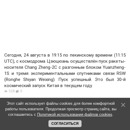
Сегодня, 24 августа в 19:15 по пекинскому времени (11:15
UTC), с космодрома Цзюцюань осуществлён пуск ракеты-
носителя Chang Zheng-2C c разгонным блоком Yuanzheng-
1S и тремя экспериментальными спутниками связи RSW
(Ronghe Shiyan Weixing). Пуск успешный. Это был 30-й
космический запуск Китая в текущем году.
528
0
Этот сайт использует файлы cookies для более комфортной
работы пользователя. Продолжая просмотр страниц сайта, вы
соглашаетесь с
Политикой использования файлов cookies
.
СОГЛАСИТЬСЯ