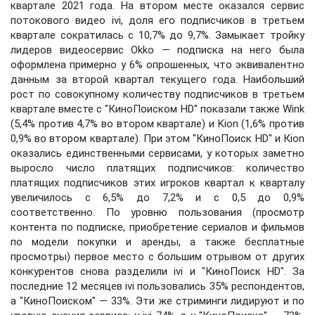
квартале 2021 года. На втором месте оказался сервис
потокового видео ivi, доля его подписчиков в третьем
квартале сократилась с 10,7% до 9,7%. Замыкает тройку
лидеров видеосервис Okko — подписка на него была
оформлена примерно у 6% опрошенных, что эквивалентно
данным за второй квартал текущего года. Наибольший
рост по совокупному количеству подписчиков в третьем
квартале вместе с "КиноПоиском HD" показали также Wink
(5,4% против 4,7% во втором квартале) и Kion (1,6% против
0,9% во втором квартале). При этом "КиноПоиск HD" и Кion
оказались единственными сервисами, у которых заметно
выросло число платящих подписчиков: количество
платящих подписчиков этих игроков квартал к кварталу
увеличилось с 6,5% до 7,2% и с 0,5 до 0,9%
соответственно. По уровню пользования (просмотр
контента по подписке, приобретение сериалов и фильмов
по модели покупки и аренды, а также бесплатные
просмотры) первое место с большим отрывом от других
конкурентов снова разделили ivi и "КиноПоиск HD". За
последние 12 месяцев ivi пользовались 35% респондентов,
а "КиноПоиском" — 33%. Эти же стриминги лидируют и по