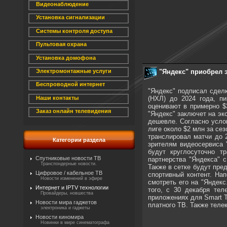
Видеонаблюдение
Установка сигнализации
Системы контроля доступа
Пультовая охрана
Установка домофона
"Яндекс" приобрел 
Электромонтажные услуги
Беспроводной интернет
"Яндекс" подписал сдел
(НХЛ) до 2024 года, п
Наши контакты
оценивают в примерно $3
Заказ онлайн телевидения
"Яндекс" заключет на э
дешевле. Согласно усло
лиге около $2 млн за сез
транслировал матчи до 
Категории раздела
зрителям видеосервиса 
будут круглосуточно т
Спутниковые новости ТВ
партнерства "Яндекса" 
Транспондерные новости.
Также в сетке будут пре
Цифровое / кабельное ТВ
спортивный контент. На
Новости изменений в эфире
смотреть его на "Яндекс
Интернет и IPTV технологии
того, с 30 декабря тел
Провайдеры, новшества
приложениях для Smart T
Новости мира гаджетов
платного ТВ. Также телек
электроника и гаджеты
Новости киномира
Новинки в мире синематографа