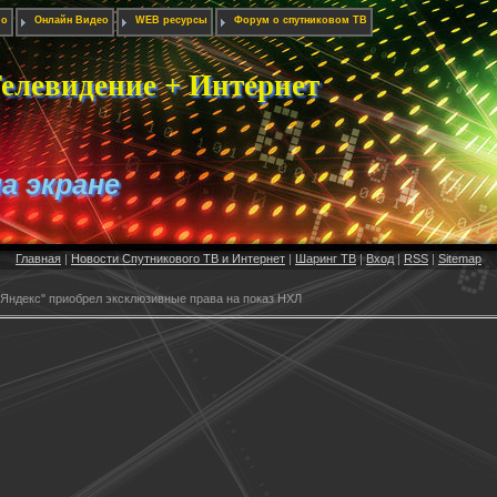
ио
Онлайн Видео
WEB ресурсы
Форум о спутниковом ТВ
елевидение + Интернет
на экране
Главная
|
Новости Спутникового ТВ и Интернет
|
Шаринг ТВ
|
Вход
|
RSS
|
Sitemap
"Яндекс" приобрел эксклюзивные права на показ НХЛ