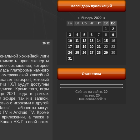
Календарь публикаций
«
Январь 2022
»
Пн
Вт
Ср
Чт
Пт
Сб
Вс
1
2
3
4
5
6
7
8
9
10
11
12
13
14
15
16
20:22
17
18
19
20
21
22
23
24
25
26
27
28
29
30
ональной хоккейной лиги
31
тоимость прав эксперты
вое соглашение, которое
илась платформе намного
Статистика
 американской хоккейной
канал Eurosport, который
атчи НХЛ будут доступны
писке. Кроме того, игры
Сейчас на сайте:
20
нце 2021 года в рамках
Гостей:
20
 эфире, так и в записи.
Пользователей:
0
вью с игроками и другой
 Плюс" — абоненты могут
t TV и Android TV. Кроме
 приложении, а также в
"Канал НХЛ" в свой пакет