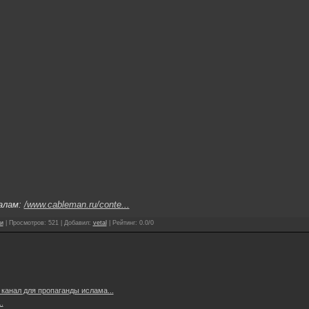
алам:
/www.cableman.ru/conte...
и
|
Просмотров
:
521
|
Добавил
:
vetal
|
Рейтинг
:
0.0
/
0
канал для пропаганды ислама...
.