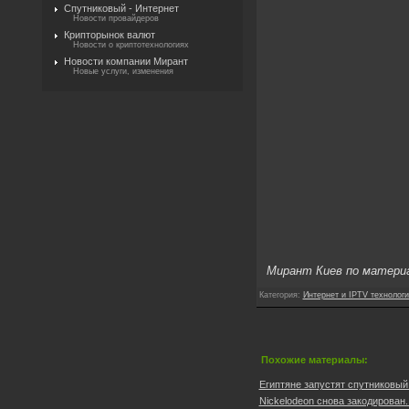
Спутниковый - Интернет
Новости провайдеров
Крипторынок валют
Новости о криптотехнологиях
Новости компании Мирант
Новые услуги, изменения
Мирант Киев по матери
Категория
:
Интернет и IPTV технологи
Похожие материалы:
Египтяне запустят спутниковый 
Nickelodeon снова закодирован..