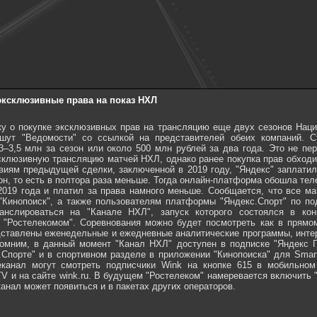
эксклюзивные права на показ НХЛ
ку о покупке эксклюзивных прав на трансляцию еще двух сезонов Наци
ишут "Ведомости" со ссылкой на представителей обеих компаний. С
–3,5 млн за сезон или около 500 млн рублей за два года. Это не пер
ксклюзивную трансляцию матчей НХЛ, однако ранее покупка прав обход
виям предыдущей сделки, заключенной в 2019 году, "Яндекс" заплатил
он, то есть в полтора раза меньше. Тогда онлайн-платформа обошла теле
2019 года и платил за права намного меньше. Сообщается, что все м
"Кинопоиск", а также пользователям платформы "Яндекс.Спорт" по под
ранслироваться на "Канале НХЛ", запуск которого состоялся в ко
с "Ростелекомом". Соревнования можно будет посмотреть как в прямом
дставлены еженедельные и ежедневные аналитические программы, интер
помним, в данный момент "Канал НХЛ" доступен в подписке "Яндекс
.Спорте" и в спортивном разделе в приложении "Кинопоиска" для Smar
еканал могут смотреть подписчики Wink на кнопке 615 в мобильном
V и на сайте wink.ru. В будущем "Ростелеком" намеревается включить 
анал может появиться и в пакетах других операторов.