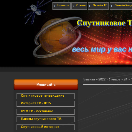
Новости
Статьи
Онлайн ТВ
Онлайн Рад
Спутниковое Т
весь мир у вас 
Главная
»
2022
»
Январь
»
24
» 
Меню сайта
Спутниковое телевидение
Интернет ТВ - IPTV
IPTV ТВ - бесплатно
Пакеты спутникового ТВ
Спутниковый интернет