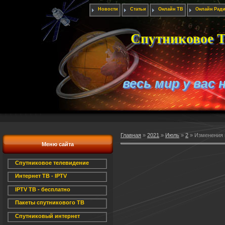
Новости
Статьи
Онлайн ТВ
Онлайн Рад
Спутниковое Т
весь мир у вас 
Главная
»
2021
»
Июль
»
2
» Изменения 
Меню сайта
Спутниковое телевидение
Интернет ТВ - IPTV
IPTV ТВ - бесплатно
Пакеты спутникового ТВ
Спутниковый интернет