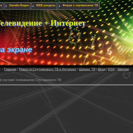
ио
Онлайн Видео
WEB ресурсы
Форум о спутниковом ТВ
елевидение + Интернет
на экране
Главная
|
Новости Спутникового ТВ и Интернет
|
Шаринг ТВ
|
Вход
|
RSS
|
Sitemap
в составе телеканалов Спутникового ТВ