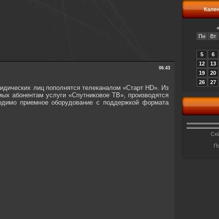
Кале
Пн
Вт
5
6
12
13
06:43
19
20
26
27
идических лиц пополнятся телеканалом «Старт HD». Из
мых абонентам услуги «Спутниковое ТВ», производятся
ходимо приемное оборудование с поддержкой формата
Сей
П