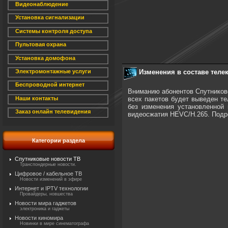
Видеонаблюдение
Установка сигнализации
Системы контроля доступа
Пультовая охрана
Установка домофона
Изменения в составе теле
Электромонтажные услуги
Беспроводной интернет
Вниманию абонентов Спутниково
всех пакетов будет выведен те
Наши контакты
без изменения установленной
Заказ онлайн телевидения
видеосжатия HEVC/H.265. Подр
Категории раздела
Спутниковые новости ТВ
Транспондерные новости.
Цифровое / кабельное ТВ
Новости изменений в эфире
Интернет и IPTV технологии
Провайдеры, новшества
Новости мира гаджетов
электроника и гаджеты
Новости киномира
Новинки в мире синематографа