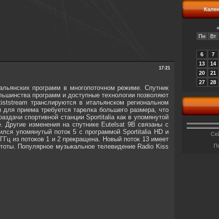
Кале
Пн
Вт
6
7
13
14
17:21
20
21
27
28
тальянских программ в многопоточном режиме. Спутник
льшинства программ и доступные технологии позволяют
tiststream транслируются в итальянском региональном
и для приема требуется тарелка большего размера, что
дачи спортивной станции Sportitalia как в упомянутой
ве. Другие изменения на спутнике Eutelsat 9B связаны с
лся упомянутый поток 5 с программой Sportitalia HD и
Сей
 ГГц из потоков 1 и 2 прекращена. Новый поток 13 имеет
стоты. Популярное музыкальное телевидение Radio Kiss
П