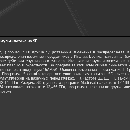
мультипотоке на 9E
в.д. ) произошли и другие существенные изменения в распределении и
распределения наземных передатчиков в Италии. Бесплатный сигнал бо
оне действия спутникового сигнала. Итальянские мультиплексы в mul
ает Италию и окрестности. За пределами этой зоны сигнал снижается 
иплексов в модуляции 16APSK. Основное изменение — окончание HD-раз
.д. Программа Sportitalia теперь доступна зрителям только в SD качест
льтиплексов на наземных передатчиках. На частоте 12,111 ГГц закончи
 12,149 ГГц. Раздача SD групповых программ Mediaset на частоте 12,188
34 закончился на частоте 12,466 ГГц, программы перешли на другие ча
потоке.