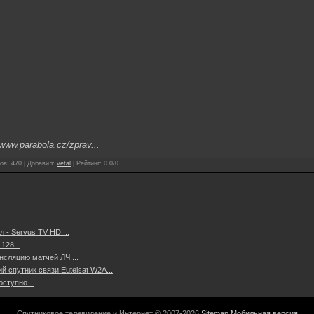
www.parabola.cz/zprav...
ов
:
470
|
Добавил
:
vetal
|
Рейтинг
:
0.0
/
0
- Servus TV HD....
128...
нсляцию матчей ЛЧ....
 спутник связи Eutelsat W2A...
ступно...
Спутниковое телевидение и Интернет © 2007-2026
Sitemap
Мобильная версия