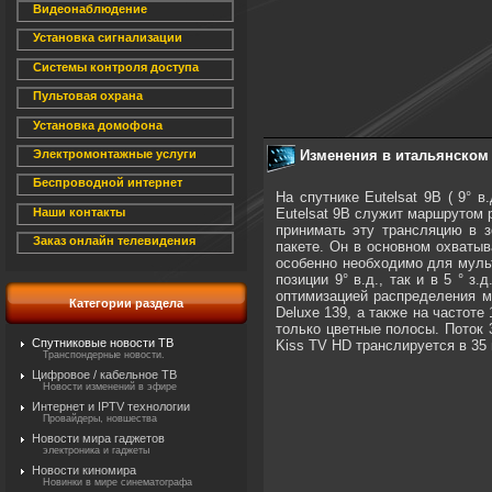
Видеонаблюдение
Установка сигнализации
Системы контроля доступа
Пультовая охрана
Установка домофона
Изменения в итальянском 
Электромонтажные услуги
Беспроводной интернет
На спутнике Eutelsat 9B ( 9° 
Eutelsat 9B служит маршрутом 
Наши контакты
принимать эту трансляцию в з
Заказ онлайн телевидения
пакете. Он в основном охватыв
особенно необходимо для мульт
позиции 9° в.д., так и в 5 ° з
оптимизацией распределения му
Категории раздела
Deluxe 139, а также на частоте
только цветные полосы. Поток 
Спутниковые новости ТВ
Kiss TV HD транслируется в 35 
Транспондерные новости.
Цифровое / кабельное ТВ
Новости изменений в эфире
Интернет и IPTV технологии
Провайдеры, новшества
Новости мира гаджетов
электроника и гаджеты
Новости киномира
Новинки в мире синематографа