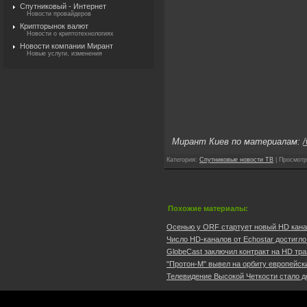
Спутниковый - Интернет
Новости провайдеров
Крипторынок валют
Новости о криптотехнологиях
Новости компании Мирант
Новые услуги, изменения
Мирант Киев по материалам:
/
Категория
:
Спутниковые новости ТВ
|
Просмотр
Похожие материалы:
Осенью у ORF стартует новый HD канал 
Число HD-каналов от Echostar достигло 
GlobeCast заключил контракт на HD тра
"Протон-М" вывел на орбиту европейский
Телевидение Высокой Четкости стало до