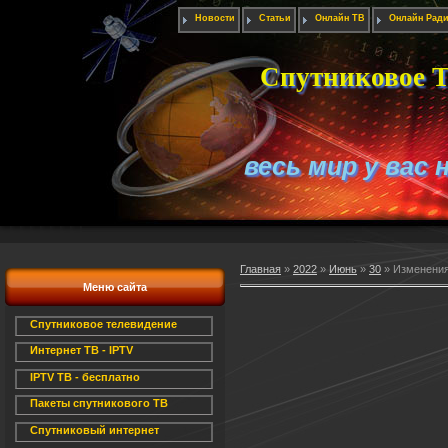
Новости
Статьи
Онлайн ТВ
Онлайн Рад
Спутниковое Т
весь мир у вас 
Главная
»
2022
»
Июнь
»
30
» Изменения
Меню сайта
Спутниковое телевидение
Интернет ТВ - IPTV
IPTV ТВ - бесплатно
Пакеты спутникового ТВ
Спутниковый интернет