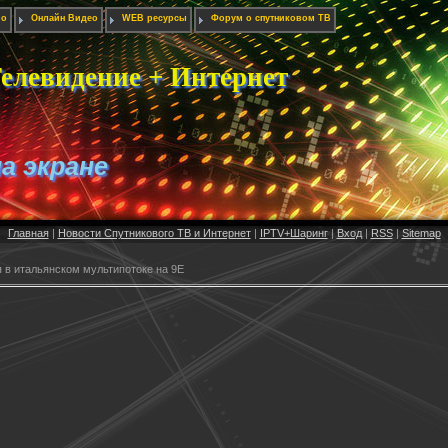
ио
Онлайн Видео
WEB ресурсы
Форум о спутниковом ТВ
елевидение + Интернет
на экране
Главная
|
Новости Спутникового ТВ и Интернет
|
IPTV+Шаринг
|
Вход
|
RSS
|
Sitemap
 в итальянском мультипотоке на 9E