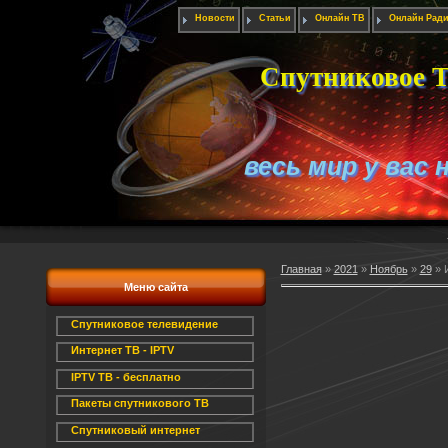
Новости
Статьи
Онлайн ТВ
Онлайн Рад
Спутниковое Т
весь мир у вас 
Главная
»
2021
»
Ноябрь
»
29
» 
Меню сайта
Спутниковое телевидение
Интернет ТВ - IPTV
IPTV ТВ - бесплатно
Пакеты спутникового ТВ
Спутниковый интернет