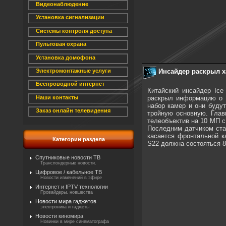
Видеонаблюдение
Установка сигнализации
Системы контроля доступа
Пультовая охрана
Установка домофона
Инсайдер раскрыл х
Электромонтажные услуги
Беспроводной интернет
Китайский инсайдер Ice
раскрыл информацию о м
Наши контакты
набор камер и они буду
Заказ онлайн телевидения
тройную основную. Главн
телеобъектив на 10 МП с 
Последним датчиком стан
касается фронтальной к
Категории раздела
S22 должна состояться 8
Спутниковые новости ТВ
Транспондерные новости.
Цифровое / кабельное ТВ
Новости изменений в эфире
Интернет и IPTV технологии
Провайдеры, новшества
Новости мира гаджетов
электроника и гаджеты
Новости киномира
Новинки в мире синематографа