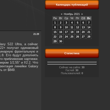
Календарь публикаций
«
Ноябрь 2021
»
Пн
Вт
Ср
Чт
Пт
Сб
Вс
1
2
3
4
5
6
7
8
9
10
11
12
13
14
15
16
17
18
19
20
21
21:29
22
23
24
25
26
27
28
29
30
axy S22 Ultra, а сейчас
22+ получат одинаковый
одинарную фронтальную и
Статистика
.8. Его будут дополнять
го приближение картинки.
ром 1/2,55″ и f/2.2. Что
зентация линейки Galaxy
Сейчас на сайте:
30
ь от $849.
Гостей:
30
Пользователей:
0