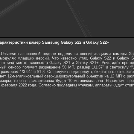
арактеристики камер Samsung Galaxy S22 и Galaxy S22+
 Universe на прошлой неделе поделился спецификациями камеры Gal
одулях младших версий. Что известно Итак, Galaxy S22 и Galaxy S
т отличаться от таковых в Galaxy S21 и Galaxy S21+. Речь идёт про 
ый сенсор получит разрешение 50 МП, размер 1/1.57″ и светосилу f/1
размером 1/3.94″ и f/1.8. Он получит поддержку трёхкратного оптическо
ет 12-мегапиксельный сверхширокоугольный объектив на 12 МП с разме
амеры, то она в смартфонах будет 10-мегапиксельная. Напомним, пре
 февраля 2022 года. Согласно последним утечкам, аппараты будут стоит