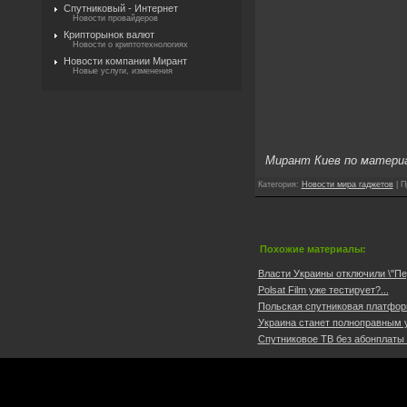
Спутниковый - Интернет
Новости провайдеров
Крипторынок валют
Новости о криптотехнологиях
Новости компании Мирант
Новые услуги, изменения
Мирант Киев по матери
Категория
:
Новости мира гаджетов
|
П
Похожие материалы:
Власти Украины отключили \"Пер
Polsat Film уже тестирует?...
Польская спутниковая платформ
Украина станет полноправным у
Спутниковое ТВ без абонплаты +