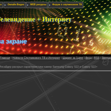
ио
Онлайн Видео
WEB ресурсы
Форум о спутниковом ТВ
елевидение + Интернет
на экране
Главная
|
Новости Спутникового ТВ и Интернет
|
Шаринг за 1цент
|
Вход
|
RSS
|
Sitema
Инсайдер раскрыл характеристики камер Samsung Galaxy S22 и Galaxy S22+