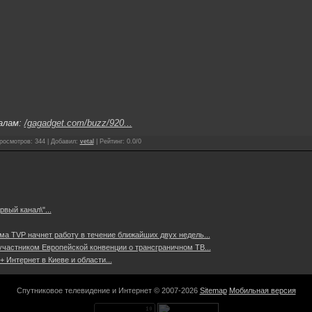
алам:
/gagadget.com/buzz/920...
росмотров
:
344
|
Добавил
:
vetal
|
Рейтинг
:
0.0
/
0
вый канал\"...
а TVP начнет работу в течение ближайших двух недель...
частником Европейской конвенции о трансграничном ТВ...
 Интернет в Киеве и области...
Спутниковое телевидение и Интернет © 2007-2026
Sitemap
Мобильная версия