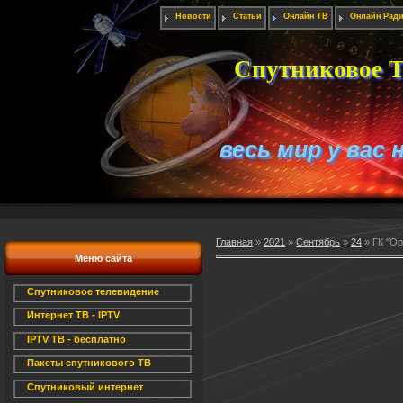
Новости
Статьи
Онлайн ТВ
Онлайн Рад
Спутниковое Т
весь мир у вас 
Главная
»
2021
»
Сентябрь
»
24
» ГК "Ор
Меню сайта
Спутниковое телевидение
Интернет ТВ - IPTV
IPTV ТВ - бесплатно
Пакеты спутникового ТВ
Спутниковый интернет