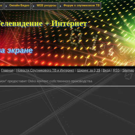
ио
Онлайн Видео
WEB ресурсы
Форум о спутниковом ТВ
елевидение + Интернет
на экране
Главная
|
Новости Спутникового ТВ и Интернет
|
Шаринг за 0,1$
|
Вход
|
RSS
|
Sitemap
ион" предоставит Оkko контент собственного производства