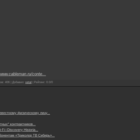
/www.cableman.ru/conte...
ов
:
406
|
Добавил
:
vetal
|
Рейтинг
:
0.0
/
0
звестному физическому лицу...
ных" контрактников...
 i Discovery Historia...
бонентам «Триколор ТВ Сибирь»...