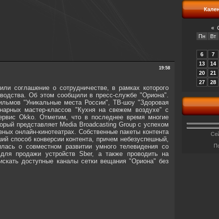
Кале
«
Пн
Вт
6
7
13
14
19:58
20
21
27
28
или соглашение о сотрудничестве, в рамках которого
зводства. Об этом сообщили в пресс-службе "Ориона".
льмов "Уникальные места России", ТВ-шоу "Здоровая
нарных мастер-классов "Кухня на свежем воздухе" с
ервис Оkko. Отметим, что в последнее время многие
торый представляет Мedia Broadcasting Group с успехом
зных онлайн-кинотеатрах. Собственные пакеты контента
Сей
ший способ конверсии контента, причем небезуспешный,
лась о совместном развитии умного телевидения со
П
 для продажи устройств Sber, а также проводить на
скать доступные каналы сетки вещания "Ориона" без