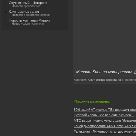
Спутниковый - Интернет
Новости провайдеров
Крипторынок валют
Новости о криптотехнологиях
Новости компании Мирант
Новые услуги, изменения
Мирант Киев по материалам:
Категория
:
Спутниковые новости ТВ
|
Просмотр
Похожие материалы:
50% акций «Триколор ТВ» продадут неи
Сетевой червь Kido все еще активен...
МТС вводит новую услугу для "безлимит
Конец дублирования AXN Crime, AXN Sci-Fi
Телеканал «Ля-минор» стал доступен а