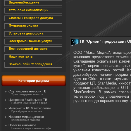
Видеонаблюдение
Установка сигнализации
Системы контроля доступа
Пультовая охрана
Установка домофона
ГК "Орион" предоставит О
Электромонтажные услуги
Беспроводной интернет
ООО "Макс Медиа", входящее в
компания предоставит стримин
Наши контакты
Соглашение охватывает кино-
Заказ онлайн телевидения
кухня", серию познавательны
участием известных гостей. 
дистрибуторы начали продавать 
идет на Okko, а пакет музыкал
Категории раздела
продают ЦТ, Star Media, кинос
учитывая работающие в ОТТ с
Спутниковые новости ТВ
SberDevices. В рамках согла
Транспондерные новости.
телевизорах под управлением
Цифровое / кабельное ТВ
ручного ввода параметров спут
Новости изменений в эфире
Интернет и IPTV технологии
Провайдеры, новшества
Новости мира гаджетов
электроника и гаджеты
Новости киномира
Новинки в мире синематографа