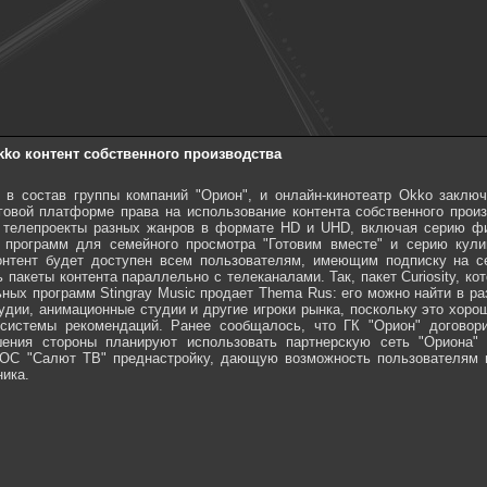
kko контент собственного производства
 состав группы компаний "Орион", и онлайн-кинотеатр Okko заключ
говой платформе права на использование контента собственного прои
и телепроекты разных жанров в формате HD и UHD, включая серию фи
х программ для семейного просмотра "Готовим вместе" и серию кули
Контент будет доступен всем пользователям, имеющим подписку на с
пакеты контента параллельно с телеканалами. Так, пакет Curiosity, ко
ьных программ Stingray Music продает Thema Rus: его можно найти в ра
тудии, анимационные студии и другие игроки рынка, поскольку это хоро
истемы рекомендаций. Ранее сообщалось, что ГК "Орион" договори
шения стороны планируют использовать партнерскую сеть "Ориона"
 ОС "Салют ТВ" преднастройку, дающую возможность пользователям и
ника.