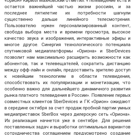
«Орион» Кирилл Махновский отметил: «Телевидение есть и
остается важнейшей частью жизни россиян, и за
последнее пятилетие их потребности шагнули
существенно дальше линейного телесмотрения.
Пользователю нужен персонализированный контент,
свобода выбора места и времени просмотра, высокое
качество звука и изображения, интерактивные эфиры и
многое другое. Синергия технологического потенциала
спутниковой медиаплатформы «Ориона» и SberDevices
позволит нам максимально расширить возможности как
абонентов, так и телевещателей, сократить дистанцию
между офф-лайн и онлайн, предоставить зрителю доступ
к новейшим технологиям в области телевидения,
способствовать их популяризации и монетизации, что
особенно важно для дальнейшего динамичного развития
рынка платного телевидения в России». Появление первых
совместных клиентов SberDevices и ГК «Орион» ожидают
в середине октября за счет продаж пробной партии умных
медиаприставок SberBox через дилерскую сеть «Ориона».
Их реализация начнется уже в сентябре. Для решения
поставленных задач и выработки оптимальных вариантов
сотрудничества соглашением предусмотрено создание