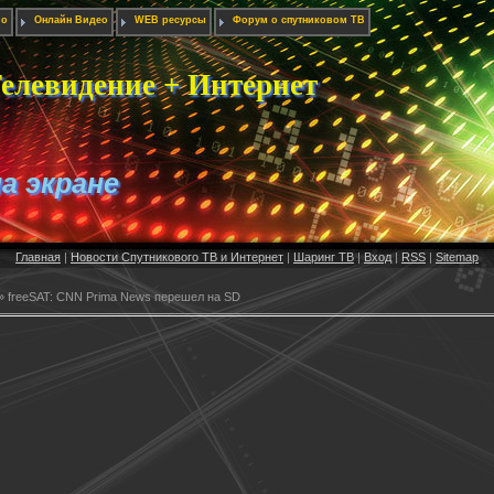
ио
Онлайн Видео
WEB ресурсы
Форум о спутниковом ТВ
елевидение + Интернет
на экране
Главная
|
Новости Спутникового ТВ и Интернет
|
Шаринг ТВ
|
Вход
|
RSS
|
Sitemap
» freeSAT: CNN Prima News перешел на SD