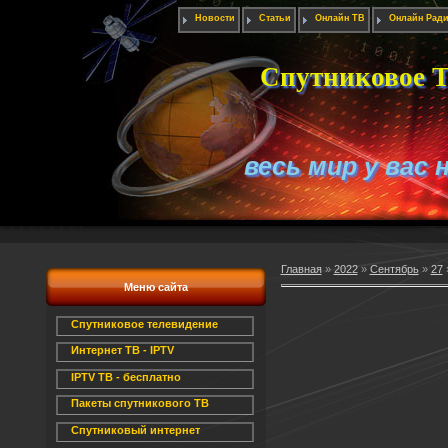
Новости
Статьи
Онлайн ТВ
Онлайн Рад
Спутниковое Т
весь мир у вас 
Главная
»
2022
»
Сентябрь
»
27
Меню сайта
Спутниковое телевидение
Интернет ТВ - IPTV
IPTV ТВ - бесплатно
Пакеты спутникового ТВ
Спутниковый интернет