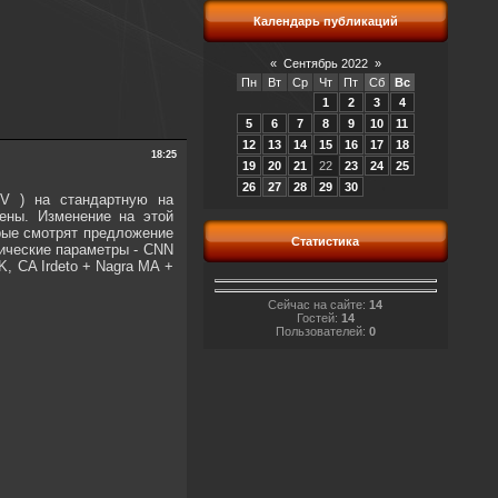
Календарь публикаций
«
Сентябрь 2022
»
Пн
Вт
Ср
Чт
Пт
Сб
Вс
1
2
3
4
5
6
7
8
9
10
11
12
13
14
15
16
17
18
18:25
19
20
21
22
23
24
25
26
27
28
29
30
V ) на стандартную на
нены. Изменение на этой
орые смотрят предложение
Статистика
нические параметры - CNN
K, CA Irdeto + Nagra MA +
Сейчас на сайте:
14
Гостей:
14
Пользователей:
0