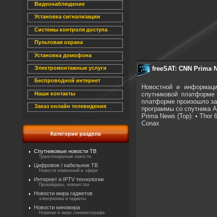
Видеонаблюдение
Установка сигнализации
Системы контроля доступа
Пультовая охрана
Установка домофона
freeSAT: CNN Prima 
Электромонтажные услуги
Беспроводной интернет
Новостной и информац
спутниковой платформе 
Наши контакты
платформе произошло за 
Заказ онлайн телевидения
программы со спутника A
Prima News (Тор): • Thor 
Conax
Категории раздела
Спутниковые новости ТВ
Транспондерные новости.
Цифровое / кабельное ТВ
Новости изменений в эфире
Интернет и IPTV технологии
Провайдеры, новшества
Новости мира гаджетов
электроника и гаджеты
Новости киномира
Новинки в мире синематографа