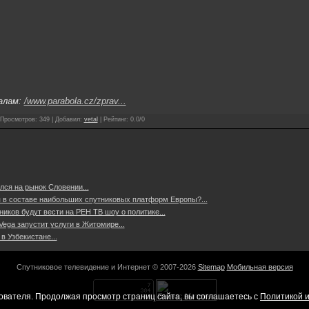
алам:
/www.parabola.cz/zprav...
Просмотров
:
349
|
Добавил
:
vetal
|
Рейтинг
:
0.0
/
0
ся на рынок Словении...
ся в составе наибольших спутниковых платформ Европы?...
иков будут вести на РЕН ТВ шоу о политике...
ega запустит услуги в Житомире...
в Узбекистане...
Спутниковое телевидение и Интернет © 2007-2026
Sitemap
Мобильная версия
ователя. Продолжая просмотр страниц сайта, вы соглашаетесь с
Политикой и