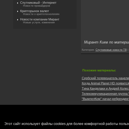
Спутниковый - Интернет
Новости провайдеров
Крипторынок валют
Новости о криптотехнологиях
Новости компании Мирант
Новые услуги, изменения
Мирант Киев по матери
Категория
:
Спутниковые новости ТВ
|
Похожие материалы:
Сербский телевещатель нацелил
Когда Animal Planet HD появит
Тина Канделаки и Андрей Колесн
Телекоммуникационная группа V
"ВымпелКом" начал ребрендинг 
Этот сайт использует файлы cookies для более комфортной работы польз