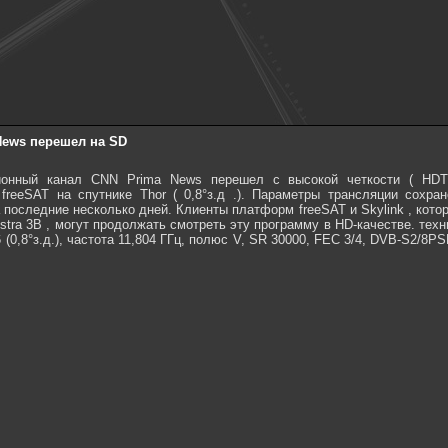
News перешел на SD
ионный канал CNN Prima News перешел с высокой четкости ( HDT
freeSAT на спутнике Thor ( 0,8°з.д .). Параметры трансляции сохра
последние несколько дней. Клиенты платформ freeSAT и Skylink , кот
stra 3B , могут продолжать смотреть эту программу в HD-качестве. тех
6 (0,8°з.д.), частота 11,804 ГГц, полюс V, SR 30000, FEC 3/4, DVB-S2/8PS