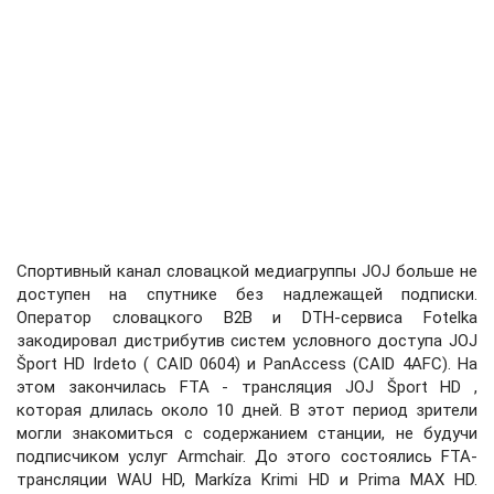
Спортивный канал словацкой медиагруппы JOJ больше не
доступен на спутнике без надлежащей подписки.
Оператор словацкого B2B и DTH-сервиса Fotelka
закодировал дистрибутив систем условного доступа JOJ
Šport HD Irdeto ( CAID 0604) и PanAccess (CAID 4AFC). На
этом закончилась FTA - трансляция JOJ Šport HD ,
которая длилась около 10 дней. В этот период зрители
могли знакомиться с содержанием станции, не будучи
подписчиком услуг Armchair. До этого состоялись FTA-
трансляции WAU HD, Markíza Krimi HD и Prima MAX HD.