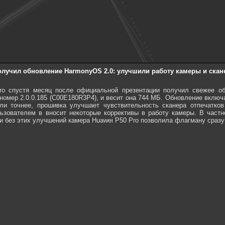
олучил обновление HarmonyOS 2.0: улучшили работу камеры и скан
o спустя месяц после официальной презентации получил свежее об
омер 2.0.0.185 (C00E180R3P4), и весит она 744 МБ. Обновление включа
ли точнее, прошивка улучшает чувствительность сканера отпечатко
ьзователем в вносит некоторые коррективы в работу камеры. В част
 и без этих улучшений камера Huawei P50 Pro позволила флагману сразу