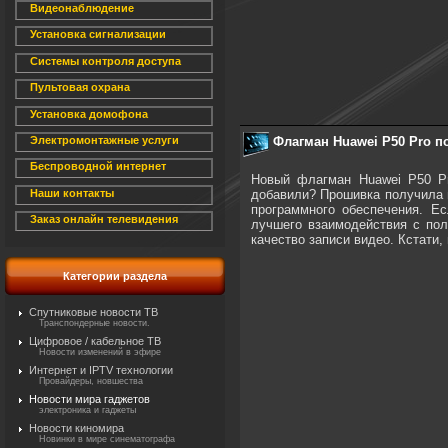
Видеонаблюдение
Установка сигнализации
Системы контроля доступа
Пультовая охрана
Установка домофона
Флагман Huawei P50 Pro п
Электромонтажные услуги
Беспроводной интернет
Новый флагман Huawei P50 Pr
добавили? Прошивка получила н
Наши контакты
программного обеспечения. Ес
Заказ онлайн телевидения
лучшего взаимодействия с пол
качество записи видео. Кстати,
Категории раздела
Спутниковые новости ТВ
Транспондерные новости.
Цифровое / кабельное ТВ
Новости изменений в эфире
Интернет и IPTV технологии
Провайдеры, новшества
Новости мира гаджетов
электроника и гаджеты
Новости киномира
Новинки в мире синематографа