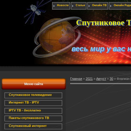
Новости
Статьи
Онлайн ТВ
Онлайн Рад
Спутниковое Т
весь мир у вас 
Главная
»
2021
»
Август
»
30
» Флагман 
Меню сайта
Спутниковое телевидение
Интернет ТВ - IPTV
IPTV ТВ - бесплатно
Пакеты спутникового ТВ
Спутниковый интернет