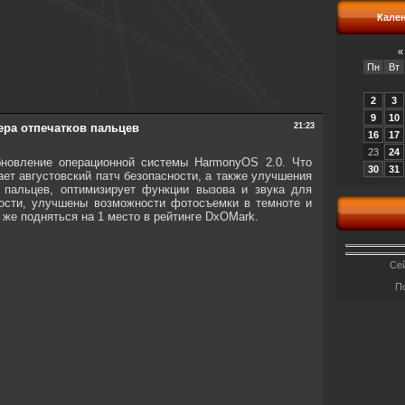
Кале
«
Пн
Вт
2
3
9
10
ера отпечатков пальцев
21:23
16
17
23
24
новление операционной системы HarmonyOS 2.0. Что
30
31
ет августовский патч безопасности, а также улучшения
в пальцев, оптимизирует функции вызова и звука для
ности, улучшены возможности фотосъемки в темноте и
 же подняться на 1 место в рейтинге DxOMark.
Сей
П