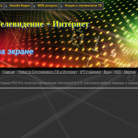
ио
Онлайн Видео
WEB ресурсы
Форум о спутниковом ТВ
елевидение + Интернет
на экране
Главная
|
Новости Спутникового ТВ и Интернет
|
IPTV+Шаринг
|
Вход
|
RSS
|
Sitemap
Huawei P50 Pro получил обновление HarmonyOS 2.0: улучшили работу камеры и сканер