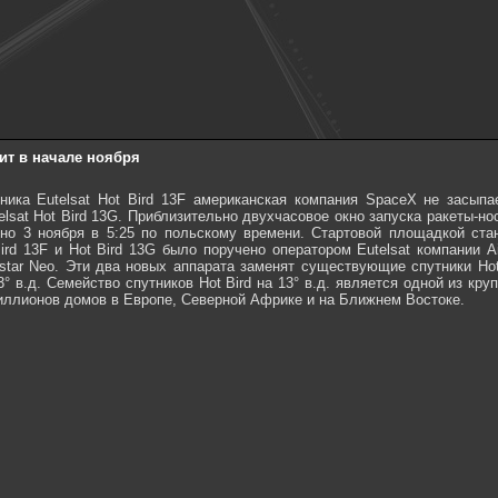
тит в начале ноября
ника Eutelsat Hot Bird 13F американская компания SpaceX не засып
elsat Hot Bird 13G. Приблизительно двухчасовое окно запуска ракеты-но
тно 3 ноября в 5:25 по польскому времени. Стартовой площадкой с
ird 13F и Hot Bird 13G было поручено оператором Eutelsat компании 
tar Neo. Эти два новых аппарата заменят существующие спутники Hot 
13° в.д. Семейство спутников Hot Bird на 13° в.д. является одной из 
иллионов домов в Европе, Северной Африке и на Ближнем Востоке.