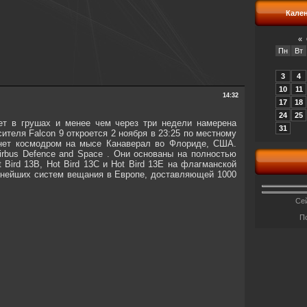
Кале
«
Пн
Вт
3
4
10
11
14:32
17
18
24
25
ает в грушах и менее чем через три недели намерена
31
сителя Falcon 9 откроется 2 ноября в 23:25 по местному
танет космодром на мысе Канаверал во Флориде, США.
Airbus Defence and Space . Они основаны на полностью
Bird 13B, Hot Bird 13C и Hot Bird 13E на флагманской
крупнейших систем вещания в Европе, доставляющей 1000
Сей
П