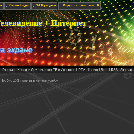
ио
Онлайн Видео
WEB ресурсы
Форум о спутниковом ТВ
елевидение + Интернет
на экране
Главная
|
Новости Спутникового ТВ и Интернет
|
IPTV+Шаринг
|
Вход
|
RSS
|
Sitemap
t Hot Bird 13G полетит в начале ноября