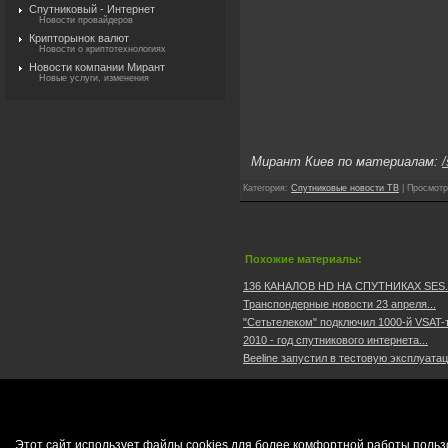
Спутниковый - Интернет
Новости провайдеров
Крипторынок валют
Новости о криптотехнологиях
Новости компании Мирант
Новые услуги, изменения
Мирант Киев по материалам:
/
Категория
:
Спутниковые новости ТВ
|
Просмотр
Похожие материалы:
136 КАНАЛОВ HD НА СПУТНИКАХ SES..
Транспондерные новости 23 апреля...
"Сетьтелеком" подключил 1000-й VSAT-т
2010 - год спутникового интернета...
Beeline запустил в тестовую эксплуата
Этот сайт использует файлы cookies для более комфортной работы польз