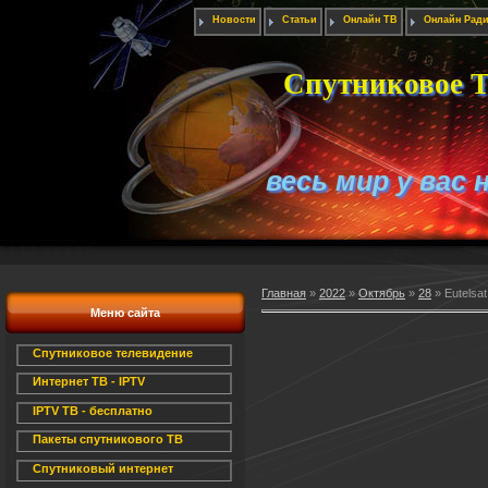
Новости
Статьи
Онлайн ТВ
Онлайн Рад
Спутниковое Т
весь мир у вас 
Главная
»
2022
»
Октябрь
»
28
» Eutelsa
Меню сайта
Спутниковое телевидение
Интернет ТВ - IPTV
IPTV ТВ - бесплатно
Пакеты спутникового ТВ
Спутниковый интернет