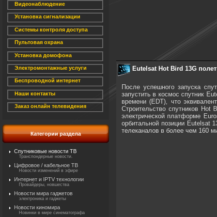
Видеонаблюдение
Установка сигнализации
Системы контроля доступа
Пультовая охрана
Установка домофона
Eutelsat Hot Bird 13G поле
Электромонтажные услуги
Беспроводной интернет
После успешного запуска спут
запустить в космос спутник Eut
Наши контакты
времени (EDT), что эквивален
Заказ онлайн телевидения
Строительство спутников Hot B
электрической платформе Euros
орбитальной позиции Eutelsat 
телеканалов в более чем 160 м
Категории раздела
Спутниковые новости ТВ
Транспондерные новости.
Цифровое / кабельное ТВ
Новости изменений в эфире
Интернет и IPTV технологии
Провайдеры, новшества
Новости мира гаджетов
электроника и гаджеты
Новости киномира
Новинки в мире синематографа