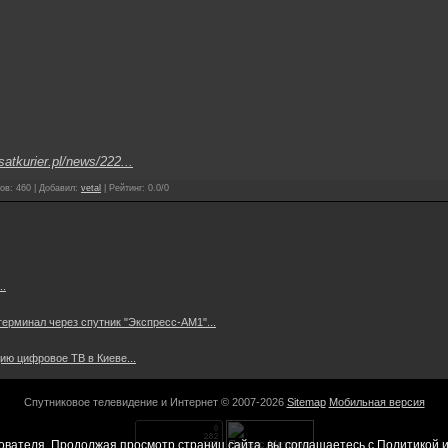
satkurier.pl/news/222...
ов
:
460
|
Добавил
:
vetal
|
Рейтинг
:
0.0
/
0
.
ерминал через спутник "Экспресс-АМ1"...
цию цифровое ТВ в Киеве...
Спутниковое телевидение и Интернет © 2007-2026
Sitemap
Мобильная версия
ователя. Продолжая просмотр страниц сайта, вы соглашаетесь с
Политикой и