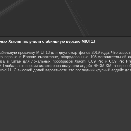
нах Xiaomi получили стабильную версию MIUI 13
абильную прошивку MIUI 13 для двух смартфонов 2019 года. Что известно
то первые в Европе смартфоне, оборудованные 108-мегапиксельной о
иза в Китае для локальных прообразов Xiaomi CC9 Pro и CC9 Pro Pr
0. Глобальные версии смартфонов получили апдейт RFDMIXM, а европей
roid 11. С высокой долей вероятности это последний крупный апдейт дл