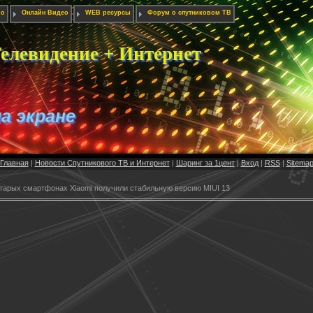
ио
Онлайн Видео
WEB ресурсы
Форум о спутниковом ТВ
елевидение + Интернет
на экране
Главная
|
Новости Спутникового ТВ и Интернет
|
Шаринг за 1цент
|
Вход
|
RSS
|
Sitema
тарых смартфонах Xiaomi получили стабильную версию MIUI 13