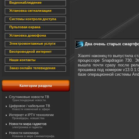
Видеонаблюдение
Установка сигнализации
Системы контроля доступа
Пультовая охрана
Установка домофона
Два очень старых смартфо
Электромонтажные услуги
Беспроводной интернет
Xiaomi наконец-то выпустила ст
процессоре Snapdragon 730. Э
Наши контакты
вышла почти сразу после рел
Заказ онлайн телевидения
прошивка под номером v13.0.1.
базе операционной системы And
Категории раздела
Спутниковые новости ТВ
Транспондерные новости.
Цифровое / кабельное ТВ
Новости изменений в эфире
Интернет и IPTV технологии
Провайдеры, новшества
Новости мира гаджетов
электроника и гаджеты
Новости киномира
Новинки в мире синематографа