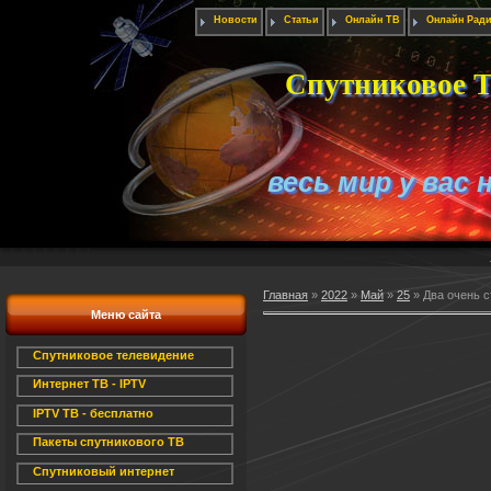
Новости
Статьи
Онлайн ТВ
Онлайн Рад
Спутниковое Т
весь мир у вас 
Главная
»
2022
»
Май
»
25
» Два очень с
Меню сайта
Спутниковое телевидение
Интернет ТВ - IPTV
IPTV ТВ - бесплатно
Пакеты спутникового ТВ
Спутниковый интернет