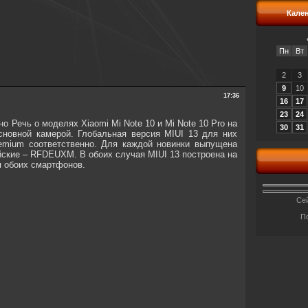
Кале
Пн
Вт
2
3
9
10
17:36
16
17
23
24
 Речь о моделях Xiaomi Mi Note 10 и Mi Note 10 Pro на
30
31
сновной камерой. Глобальная версия MIUI 13 для них
emium соответственно. Для каждой новинки выпущена
ские – RFDEUXM. В обоих случая MIUI 13 построена на
я обоих смартфонов.
Сей
П