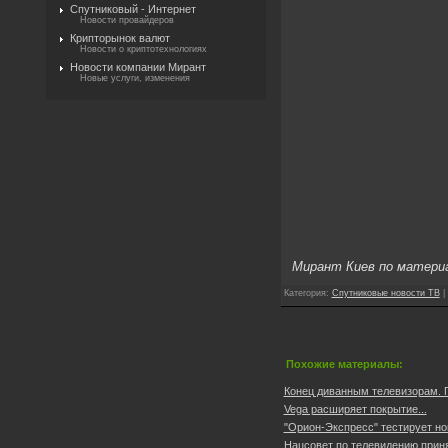
Спутниковый - Интернет
Новости провайдеров
Крипторынок валют
Новости о криптотехнологиях
Новости компании Мирант
Новые услуги, изменения
Мирант Киев по матери
Категория
:
Спутниковые новости ТВ
|
Похожие материалы:
Конец диванным телевизорам. Пр
Vega расширяет покрытие...
"Орион-Экспресс" тестирует нов
Нацсовет по телевидению приня