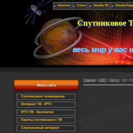
Новости
Статьи
Онлайн ТВ
Онлайн Рад
Спутниковое Т
весь мир у вас 
Главная
»
2021
»
Август
»
9
» Di
Меню сайта
Спутниковое телевидение
Интернет ТВ - IPTV
IPTV ТВ - бесплатно
Пакеты спутникового ТВ
Спутниковый интернет