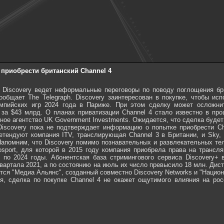
 приобрести британский Channel 4
Discovery ведет неформальные переговоры по поводу поглощения бр
ообщает The Telegraph. Discovery заинтересован в покупке, чтобы ис
мпийских игр 2024 года в Париже. При этом сделку может осложни
a за $43 млрд. О планах приватизации Channel 4 стало известно в пр
ное агентство UK Government Investments. Ожидается, что сделка будет
Discovery пока не подтверждает информацию о попытке приобрести C
етендуют компания ITV, транслирующая Channel 3 в Британии, и Sky,
Напомним, что Discovery помимо познавательных и развлекательных те
osport, для которой в 2015 году компания приобрела права на трансл
 по 2024 годы. Абонентская база стримингового сервиса Discovery+
 квартала 2021, а по состоянию на июль их число превысило 18 млн. Ди
ется "Медиа Альянс", созданный совместно Discovery Networks и "Нацио
ся, сделка по покупке Channel 4 не окажет ощутимого влияния на рос