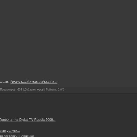
алам:
/www.cableman.ru/conte...
Просмотров
:
604
|
Добавил
:
vetal
|
Рейтинг
:
0.0
/
0
орочат на Digital TV Russia 2009...
ые услуги...
л отставку Шевченко...