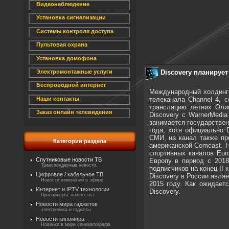
Видеонаблюдение
Установка сигнализации
Системы контроля доступа
Пультовая охрана
Установка домофона
Discovery планирует
Электромонтажные услуги
Беспроводной интернет
Международный холдинг 
телеканала Channel 4, с
Наши контакты
трансляцию летних Оли
Заказ онлайн телевидения
Discovery с WarnerMedi
занимается государствен
года, хотя официально 
СМИ, на канал также пр
Категории раздела
американской Comcast. 
спортивных каналов Eur
Спутниковые новости ТВ
Европу в период с 2018
Транспондерные новости.
подписчиков на конец II
Цифровое / кабельное ТВ
Discovery в России явля
Новости изменений в эфире
2015 году. Как ожидает
Интернет и IPTV технологии
Discovery.
Провайдеры, новшества
Новости мира гаджетов
электроника и гаджеты
Новости киномира
Новинки в мире синематографа