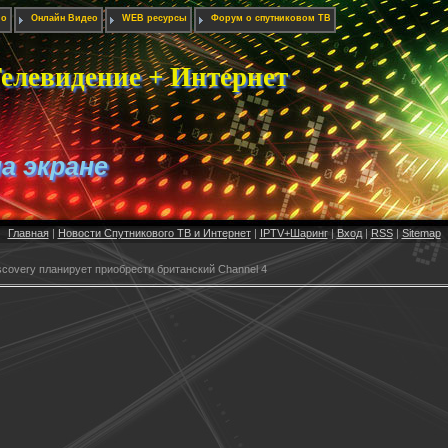
ио
Онлайн Видео
WEB ресурсы
Форум о спутниковом ТВ
елевидение + Интернет
на экране
Главная
|
Новости Спутникового ТВ и Интернет
|
IPTV+Шаринг
|
Вход
|
RSS
|
Sitemap
scovery планирует приобрести британский Channel 4