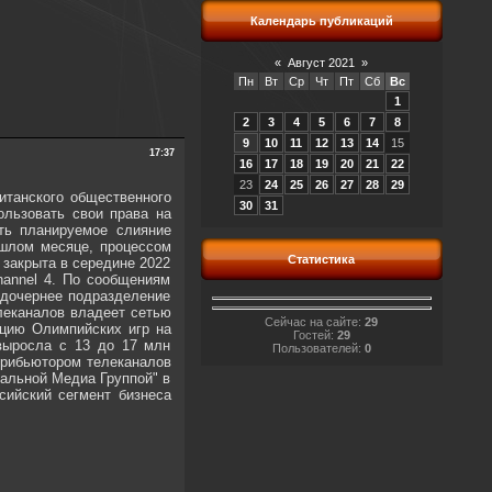
Календарь публикаций
«
Август 2021
»
Пн
Вт
Ср
Чт
Пт
Сб
Вс
1
2
3
4
5
6
7
8
9
10
11
12
13
14
15
17:37
16
17
18
19
20
21
22
23
24
25
26
27
28
29
итанского общественного
30
31
пользовать свои права на
ть планируемое слияние
ошлом месяце, процессом
Статистика
 закрыта в середине 2022
hannel 4. По сообщениям
 дочернее подразделение
леканалов владеет сетью
Сейчас на сайте:
29
яцию Олимпийских игр на
Гостей:
29
 выросла с 13 до 17 млн
Пользователей:
0
стрибьютором телеканалов
нальной Медиа Группой" в
сийский сегмент бизнеса