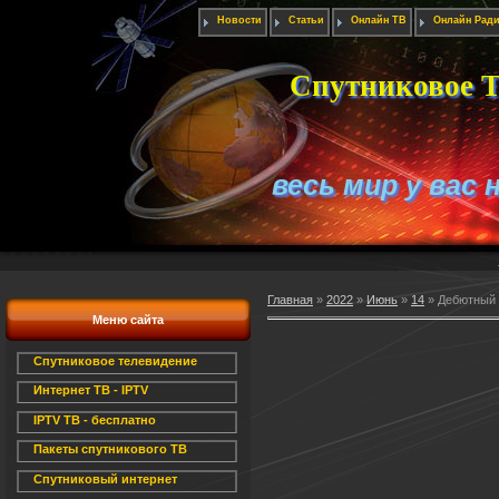
Новости
Статьи
Онлайн ТВ
Онлайн Рад
Спутниковое Т
весь мир у вас 
Главная
»
2022
»
Июнь
»
14
» Дебютный з
Меню сайта
Спутниковое телевидение
Интернет ТВ - IPTV
IPTV ТВ - бесплатно
Пакеты спутникового ТВ
Спутниковый интернет