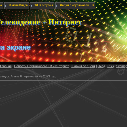
ио
Онлайн Видео
WEB ресурсы
Форум о спутниковом ТВ
елевидение + Интернет
на экране
Главная
|
Новости Спутникового ТВ и Интернет
|
Шаринг за 1цент
|
Вход
|
RSS
|
Sitema
апуск Ariane 6 перенесен на 2023 год