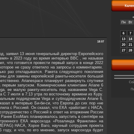
Кале
Пн
Вт
6
7
13
14
18:07
20
21
27
28
од, заявил 13 июня генеральный директор Европейского
ремя» в 2023 году во время интервью BBC , не называя
л, что готовится провести первый запуск в конце 2022
которое не сразу ответило на запросы о комментариях.
лько раз откладывался. Ракета следующего поколения
ачены для замены европейской ракеты-носителя большой
етственно. Arianespace планирует развернуть спутники
Сей
за первым запуском. Коммерческими клиентами Ariane 6
ega, ее малую ракету-носитель под названием Vega C.
П
 C 7 июля в 7:13 утра по восточному времени из Куру.
ральным подрядчиком Vega и субподрядчиком Ariane 6,
азал в интервью Би-би-си, что Европа до сих пор «не
лила с Россией. Он сказал, что ЕКА «работает с НАСА,
 сотрудничество с Россией в ответ на вторжение России
. Ранее ExoMars планировалось запустить в сентябре на
строенного ЕКА марсохода «Розалинда Франклин» на
MEPAG) НАСА, Хорхе Ваго, научный сотрудник проекта
 году, и что, по его мнению, запуск марсохода будет