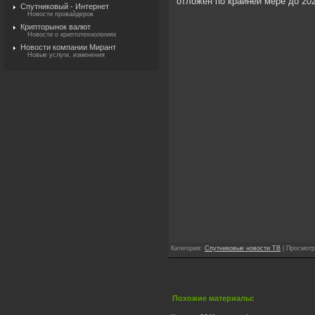
отложен по крайней мере до 202
Спутниковый - Интернет
Новости провайдеров
Крипторынок валют
Новости о криптотехнологиях
Новости компании Мирант
Новые услуги, изменения
Категория
:
Спутниковые новости ТВ
|
Просмотр
Похожие материалы: