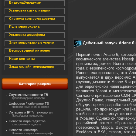
Видеонаблюдение
Установка сигнализации
Системы контроля доступа
Пультовая охрана
Установка домофона
Дебютный запуск Ariane 6 
Электромонтажные услуги
Беспроводной интернет
Первый полет Ariane 6, которы
космического агентства Йозеф 
Наши контакты
причины задержки. Всего неско
Заказ онлайн телевидения
года с европейского космодром
Ранее планировалось, что Ari
выпускается в двух версиях: A
грузоподъемности Ariane 5 и р
Категории раздела
для европейской навигационной
являются Viasat и мегасозвез
Спутниковые новости ТВ
Согласно приглашению СМИ ЕКА 
Транспондерные новости.
Джулио Ранцо, генеральный дир
Цифровое / кабельное ТВ
обсудил сроки разработки обеи
Новости изменений в эфире
решила, что произойдет или [к
Интернет и IPTV технологии
чтобы выяснить, могут ли они с
Провайдеры, новшества
в Украину. Однако он подчеркн
Новости мира гаджетов
российской ракете «Протон» 
электроника и гаджеты
поверхность Марса. Выступая 
Новости киномира
ExoMars в ЕКА, сказал, что о
Новинки в мире синематографа