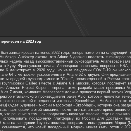
перенесен на 2023 год
й был запланирован на конец 2022 года, теперь намечен на следующий г
Ашбахер. Ашбахер сказал, что Ariane 6 должен полететь «некоторое в
лько недель назад высокопоставленный руководитель Arianespace заяви
а в Куру, Французская Гвиана. Arianespace направила вопросы в ESA, 
ane 6 дебютирует в 2020 году, но из-за пандемии COVID-19 он неско
riane 64 с четырьмя ускорителями и Ariane 62 с двумя. Они предназн
акеты средней грузоподъемности "Союз", произведенной в России соотв
 группировки Galileo вместе с Ariane 6 в миссии, которая последует 
дие Amazon Project Kuiper . Европа также разрабатывает преемника V
от 7 июня, компания Arianespace должна провести первый запуск Vega
ектор итальянского производителя ракет Avio, который является гене
х ракет-носителей в недавнем интервью SpaceNews . Ашбахер также ск
аким] будет будущее» миссии марсохода «ЭкзоМарс», которую она разде
тать партнерами в этой миссии», после того как в марте приостановило
ул, что решение о том, как продолжить научную миссию, еще не принято
и использовать посадочную платформу из России для доставки по
3 мая на заседании Группы анализа программы исследования Марса (
н сомневается, что новый посадочный модуль может быть готов к 2026