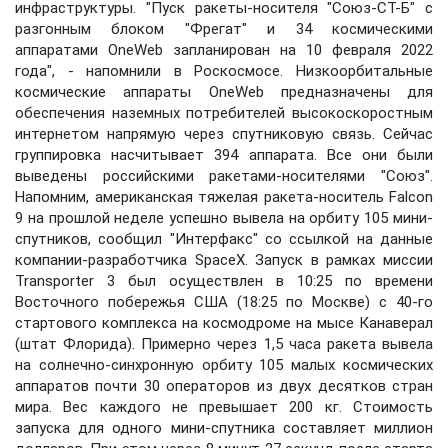
инфраструктуры. "Пуск ракеты-носителя "Союз-СТ-Б" с
разгонным блоком "Фрегат" и 34 космическими
аппаратами OneWeb запланирован на 10 февраля 2022
года", - напомнили в Роскосмосе. Низкоорбитальные
космические аппараты OneWeb предназначены для
обеспечения наземных потребителей высокоскоростным
интернетом напрямую через спутниковую связь. Сейчас
группировка насчитывает 394 аппарата. Все они были
выведены российскими ракетами-носителями "Союз".
Напомним, американская тяжелая ракета-носитель Falcon
9 на прошлой неделе успешно вывела на орбиту 105 мини-
спутников, сообщил "Интерфакс" со ссылкой на данные
компании-разработчика SpaceX. Запуск в рамках миссии
Transporter 3 был осуществлен в 10:25 по времени
Восточного побережья США (18:25 по Москве) с 40-го
стартового комплекса на космодроме на мысе Канаверал
(штат Флорида). Примерно через 1,5 часа ракета вывела
на солнечно-синхронную орбиту 105 малых космических
аппаратов почти 30 операторов из двух десятков стран
мира. Вес каждого не превышает 200 кг. Стоимость
запуска для одного мини-спутника составляет миллион