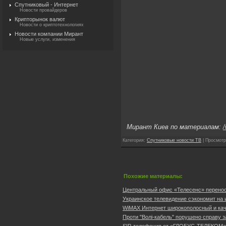
Спутниковый - Интернет
Новости провайдеров
Крипторынок валют
Новости о криптотехнологиях
Новости компании Мирант
Новые услуги, изменения
Мирант Киев по материалам:
/
Категория
:
Спутниковые новости ТВ
|
Просмотр
Похожие материалы:
Центральный офис «Телесенс» переноси
Украинское телевидение сэкономит на и
WiMAX Интернет широкополосный и каче
Проти "Волі-кабель" порушено справу з
SIP-телефония от «ГЛОБУС-ТЕЛЕКОМа»