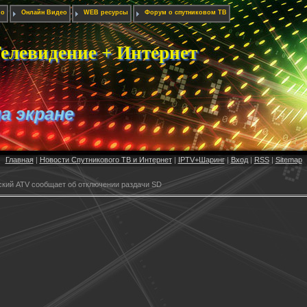
ио
Онлайн Видео
WEB ресурсы
Форум о спутниковом ТВ
елевидение + Интернет
на экране
Главная
|
Новости Спутникового ТВ и Интернет
|
IPTV+Шаринг
|
Вход
|
RSS
|
Sitemap
ский ATV сообщает об отключении раздачи SD