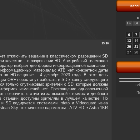
Кале
«
Пн
Вт
6
7
13
14
19:10
20
21
27
28
рует отключить вещание в классическом разрешении SD
ем качестве – в разрешении HD. Австрийский телеканал
Оператор выбрал две формы информационной кампании -
информационных материалах АТВ нет конкретной даты
а на HD-вещание – 4 декабря 2023 года. В этот день
ции ORF перестанут работать в SD к концу следующего
тся только спутниковых зрителей с SD, которые должны
Сей
атформах изменений нет. Прекращение одновременной
П
т покончить с этим из-за высокой стоимости двойного
же станции доступны зрителям в лучшем качестве. Но
 SD кодируется системами Irdeto и Videoguard из-за
trian Sky. технические параметры - ATV HD: • Astra 1KR