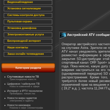
Видеонаблюдение
Установка сигнализации
Системы контроля доступа
Пультовая охрана
Установка домофона
Австрийский ATV сообщае
Электромонтажные услуги
Беспроводной интернет
Оператор австрийского частно
на спутнике Astra. Зрители не
Наши контакты
ATV начал уведомлять зрителе
Заказ онлайн телевидения
разместил информацию в эфир
закрытия SD-дистрибуции этой
спортивный канал ORF Sport+ з
года. Пока неясно, какую дату
Категории раздела
вовремя настроиться на его 
(одновременной передачи) SD 
Спутниковые новости ТВ
распространения. Кроме того,
Транспондерные новости.
требуется более новый ресиве
Цифровое / кабельное ТВ
ограничений прав на вещание и 
Новости изменений в эфире
( 19,2° в.д. ), частота 11,244 
Интернет и IPTV технологии
Провайдеры, новшества
Новости мира гаджетов
электроника и гаджеты
Новости киномира
Новинки в мире синематографа