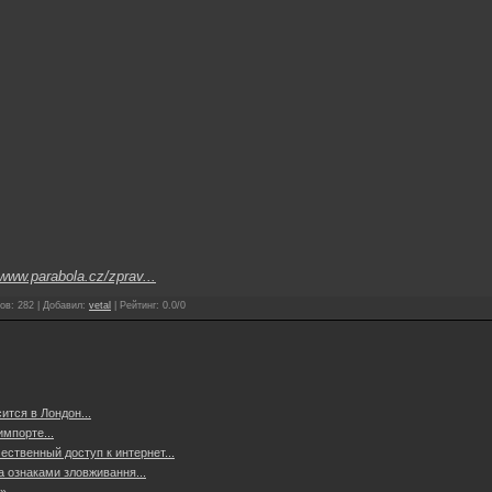
www.parabola.cz/zprav...
ов
:
282
|
Добавил
:
vetal
|
Рейтинг
:
0.0
/
0
тся в Лондон...
мпорте...
ственный доступ к интернет...
а ознаками зловживання...
...