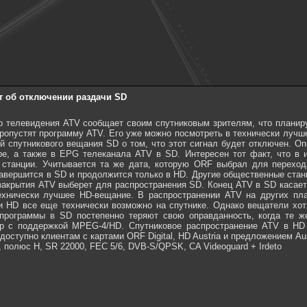
т об отключении раздачи SD
го телевидения ATV сообщает своим спутниковым зрителям, что плани
 пропустят программу ATV. Его уже можно посмотреть в технически лучш
й спутникового вещания SD о том, что этот сигнал будет отключен. 
е, а также в EPG телеканала ATV в SD. Интересен тот факт, что в 
 станции. Учитывается та же дата, которую ORF выбрал для переход
авершится в SD и продолжится только в HD. Другие общественные стан
 закрытия ATV выберет для распространения SD. Конец ATV в SD касае
технически лучшее HD-вещание. В распространении ATV на других пл
и HD все еще технически возможно на спутнике. Однако вещатели хотя
 программы в SD постепенно теряют свою оправданность, когда те 
р с поддержкой MPEG-4/HD. Спутниковое распространение ATV в HD и
доступно клиентам с картами ORF Digital, HD Austria и предложением Aus
ГГц, полюс H, SR 22000, FEC 5/6, DVB-S/QPSK, CA Videoguard + Irdeto