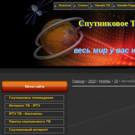
Новости
Статьи
Онлайн ТВ
Онлайн Рад
Спутниковое Т
весь мир у вас 
Главная
»
2023
»
Ноябрь
»
19
» Австрий
Меню сайта
Спутниковое телевидение
Интернет ТВ - IPTV
IPTV ТВ - бесплатно
Пакеты спутникового ТВ
Спутниковый интернет