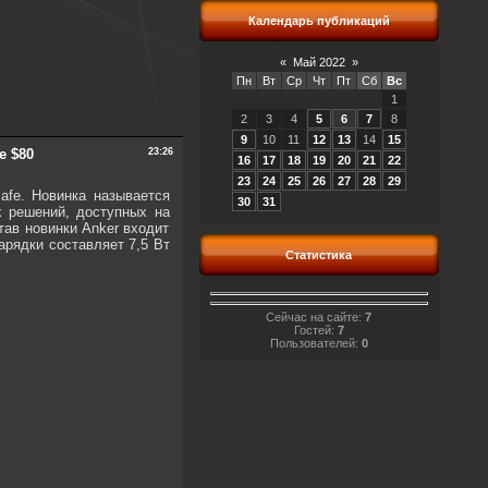
Календарь публикаций
«
Май 2022
»
Пн
Вт
Ср
Чт
Пт
Сб
Вс
1
2
3
4
5
6
7
8
9
10
11
12
13
14
15
е $80
23:26
16
17
18
19
20
21
22
23
24
25
26
27
28
29
fe. Новинка называется
30
31
х решений, доступных на
тав новинки Anker входит
арядки составляет 7,5 Вт
Статистика
Сейчас на сайте:
7
Гостей:
7
Пользователей:
0