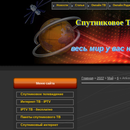
Новости
Статьи
Онлайн ТВ
Онлайн Рад
Спутниковое Т
весь мир у вас 
Главная
»
2022
»
Май
»
6
» Anker
Меню сайта
Спутниковое телевидение
Интернет ТВ - IPTV
IPTV ТВ - бесплатно
Пакеты спутникового ТВ
Спутниковый интернет