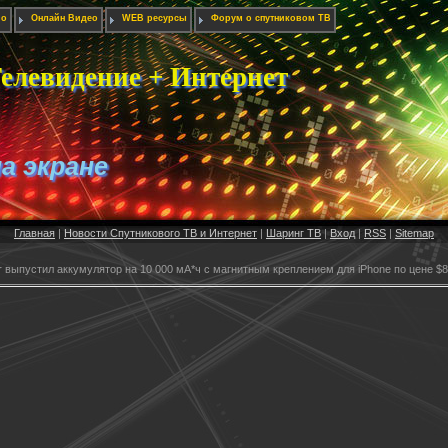
ио
Онлайн Видео
WEB ресурсы
Форум о спутниковом ТВ
елевидение + Интернет
на экране
Главная
|
Новости Спутникового ТВ и Интернет
|
Шаринг ТВ
|
Вход
|
RSS
|
Sitemap
 выпустил аккумулятор на 10 000 мА*ч с магнитным креплением для iPhone по цене $8