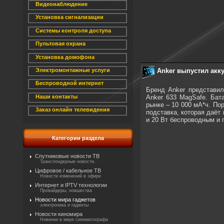
Видеонаблюдение
Установка сигнализации
Системы контроля доступа
Пультовая охрана
Установка домофона
Anker выпустил акку
Электромонтажные услуги
Беспроводной интернет
Бренд Anker представил
Anker 633 MagSafe. Бат
Наши контакты
рынке – 10 000 мА*ч. По
Заказ онлайн телевидения
подставка, которая даёт
и 20 Вт беспроводным и 
Категории раздела
Спутниковые новости ТВ
Транспондерные новости.
Цифровое / кабельное ТВ
Новости изменений в эфире
Интернет и IPTV технологии
Провайдеры, новшества
Новости мира гаджетов
электроника и гаджеты
Новости киномира
Новинки в мире синематографа