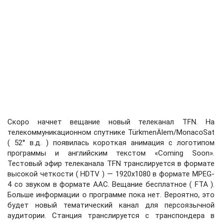
Скоро начнет вещание новый телеканал TFN. На
телекоммуникационном спутнике TürkmenÄlem/MonacoSat
( 52° в.д. ) появилась короткая анимация с логотипом
программы и английским текстом «Coming Soon».
Тестовый эфир телеканала TFN транслируется в формате
высокой четкости ( HDTV ) — 1920x1080 в формате MPEG-
4 со звуком в формате AAC. Вещание бесплатное ( FTA ).
Больше информации о программе пока нет. Вероятно, это
будет новый тематический канал для персоязычной
аудитории. Станция транслируется с транспондера в