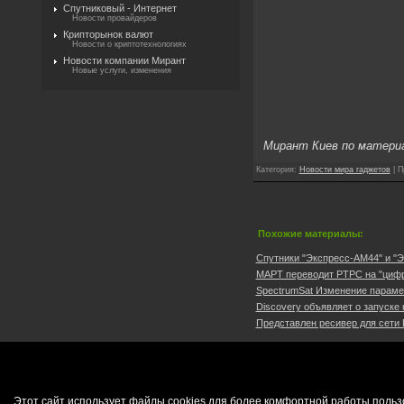
Спутниковый - Интернет
Новости провайдеров
Крипторынок валют
Новости о криптотехнологиях
Новости компании Мирант
Новые услуги, изменения
Мирант Киев по матери
Категория
:
Новости мира гаджетов
|
П
Похожие материалы:
Спутники "Экспресс-АМ44" и "Э
МАРТ переводит РТРС на "цифру
SpectrumSat Изменение параме
Discovery объявляет о запуске 
Представлен ресивер для сети Et
Этот сайт использует файлы cookies для более комфортной работы польз