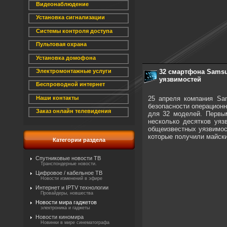
Видеонаблюдение
Установка сигнализации
Системы контроля доступа
Пультовая охрана
Установка домофона
32 смартфона Samsu
Электромонтажные услуги
уязвимостей
Беспроводной интернет
25 апреля компания Sa
Наши контакты
безопасности операционн
Заказ онлайн телевидения
для 32 моделей. Первы
несколько десятков уяз
общеизвестных уязвимос
которые получили майски
Категории раздела
Спутниковые новости ТВ
Транспондерные новости.
Цифровое / кабельное ТВ
Новости изменений в эфире
Интернет и IPTV технологии
Провайдеры, новшества
Новости мира гаджетов
электроника и гаджеты
Новости киномира
Новинки в мире синематографа