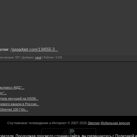
алам:
/gagadget.com/134555-3...
росмотров
:
557
|
Добавил
:
vetal
|
Рейтинг
:
0.0
/
0
кспресс-МД1"...
"...
тров несущей на NSS6...
нового канала в России...
hernet 100 Гб/с...
Спутниковое телевидение и Интернет © 2007-2026
Sitemap
Мобильная версия
ователя. Продолжая просмотр страниц сайта, вы соглашаетесь с
Политикой и