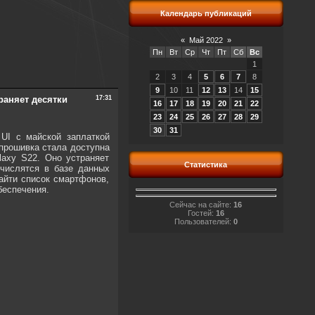
Календарь публикаций
«
Май 2022
»
Пн
Вт
Ср
Чт
Пт
Сб
Вс
1
2
3
4
5
6
7
8
9
10
11
12
13
14
15
раняет десятки
17:31
16
17
18
19
20
21
22
23
24
25
26
27
28
29
30
31
UI с майской заплаткой
 прошивка стала доступна
axy S22. Оно устраняет
Статистика
 числятся в базе данных
айти список смартфонов,
беспечения.
Сейчас на сайте:
16
Гостей:
16
Пользователей:
0