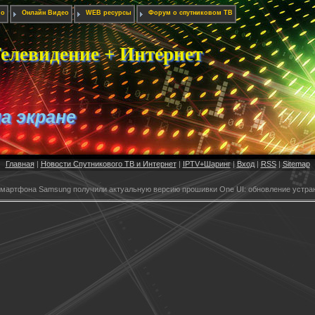
ио
Онлайн Видео
WEB ресурсы
Форум о спутниковом ТВ
елевидение + Интернет
на экране
Главная
|
Новости Спутникового ТВ и Интернет
|
IPTV+Шаринг
|
Вход
|
RSS
|
Sitemap
смартфона Samsung получили актуальную версию прошивки One UI: обновление устран