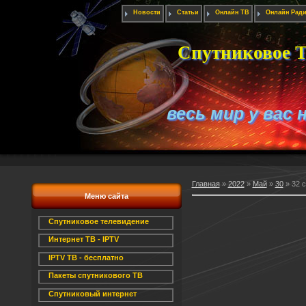
Новости
Статьи
Онлайн ТВ
Онлайн Рад
Спутниковое Т
весь мир у вас 
Главная
»
2022
»
Май
»
30
» 32 
Меню сайта
Спутниковое телевидение
Интернет ТВ - IPTV
IPTV ТВ - бесплатно
Пакеты спутникового ТВ
Спутниковый интернет