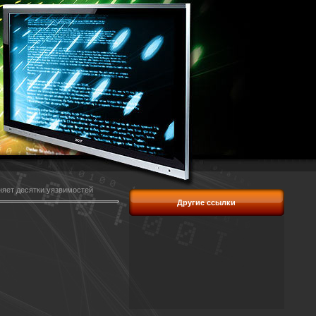
яет десятки уязвимостей
Другие ссылки