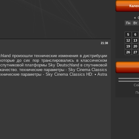
Кале
«
Пн
Вт
5
6
12
13
21:38
19
20
26
27
chland произошли технические изменения в дистрибуции
которые до сих пор транслировались в классическом
 спутниковой платформы Sky Deutschland в спутниковой
качество. технические параметры - Sky Cinema Classics
ехнические параметры - Sky Cinema Classics HD: • Astra
Сей
П