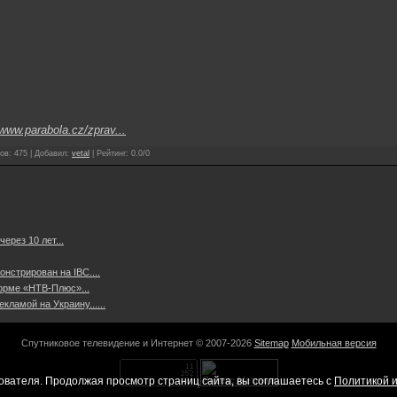
www.parabola.cz/zprav...
ов
:
475
|
Добавил
:
vetal
|
Рейтинг
:
0.0
/
0
рез 10 лет...
нстрирован на IBC....
орме «НТВ-Плюс»...
кламой на Украину......
Спутниковое телевидение и Интернет © 2007-2026
Sitemap
Мобильная версия
ователя. Продолжая просмотр страниц сайта, вы соглашаетесь с
Политикой и