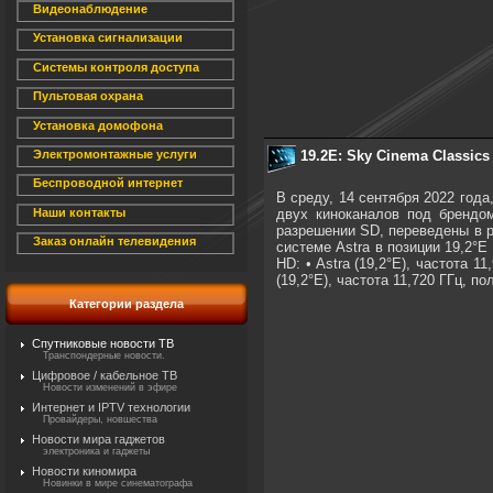
Видеонаблюдение
Установка сигнализации
Системы контроля доступа
Пультовая охрана
Установка домофона
19.2E: Sky Cinema Classic
Электромонтажные услуги
Беспроводной интернет
В среду, 14 сентября 2022 год
двух киноканалов под брендо
Наши контакты
разрешении SD, переведены в р
Заказ онлайн телевидения
системе Astra в позиции 19,2°E
HD: • Astra (19,2°E), частота 
(19,2°E), частота 11,720 ГГц, 
Категории раздела
Спутниковые новости ТВ
Транспондерные новости.
Цифровое / кабельное ТВ
Новости изменений в эфире
Интернет и IPTV технологии
Провайдеры, новшества
Новости мира гаджетов
электроника и гаджеты
Новости киномира
Новинки в мире синематографа