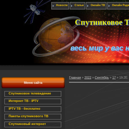
Новости
Статьи
Онлайн ТВ
Онлайн Рад
Спутниковое Т
весь мир у вас 
Главная
»
2022
»
Сентябрь
»
17
» 19.2E:
Меню сайта
Спутниковое телевидение
Интернет ТВ - IPTV
IPTV ТВ - бесплатно
Пакеты спутникового ТВ
Спутниковый интернет