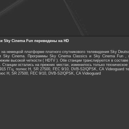
s и Sky Cinema Fun переведены на HD
а, на немецкой платформе платного спутникового телевидения Sky Deuts
м Sky Cinema. Программы Sky Cinema Classics и Sky Cinema Fun , 
ежим высокой четкости ( HDTV ). Обе станции транслируются в составе
 . Станции остались на прежних местах, изменилось только техническое 
11,915 ГГц, полюс H, SR 27500, FEC 9/10, DVB-S2/QPSK, CA Videoguard т
полюс H, SR 27500, FEC 9/10, DVB-S2/QPSK, CA Videoguard