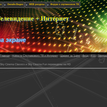
ио
Онлайн Видео
WEB ресурсы
Форум о спутниковом ТВ
елевидение + Интернет
на экране
Главная
|
Новости Спутникового ТВ и Интернет
|
Шаринг за 1цент
|
Вход
|
RSS
|
Sitema
 Sky Cinema Classics и Sky Cinema Fun переведены на HD