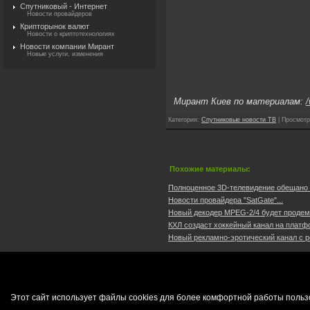
Спутниковый - Интернет
Новости провайдеров
Крипторынок валют
Новости о криптотехнологиях
Новости компании Мирант
Новые услуги, изменения
Мирант Киев по материалам:
/
Категория
:
Спутниковые новости ТВ
|
Просмотр
Похожие материалы:
Полноценное 3D-телевидение обещано че
Новости провайдера "SatGate"...
Новый декодер MPEG-2/4 будет продемо
КХЛ создаст хоккейный канал на платф
Новый рекламно-эротический канал с ре
Этот сайт использует файлы cookies для более комфортной работы польз