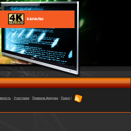
ивность
·
Участники
·
Правила форума
·
Поиск
]