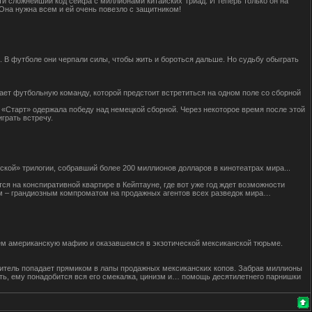
и сложнейший код сейфа с миллионами китайских Триад. И теперь только он на
Она нужна всем и ей очень повезло с защитником!
 В футболе они черпали силы, чтобы жить и бороться дальше. Но судьбу обыграть
ает футбольную команду, которой предстоит встретиться на одном поле со сборной
а «Старт» одержала победу над немецкой сборной. Через некоторое время после этой
грать встречу.
кой» трилогии, собравший более 200 миллионов долларов в кинотеатрах мира...
я на конспиративной квартире в Кейптауне, где вот уже год ждет возможности
ом – грандиозным компроматом на продажных агентов всех разведок мира…
ем американскую мафию и оказавшемся в экзотической мексиканской тюрьме.
абитель попадает прямиком в лапы продажных мексиканских копов. Забрав миллионы
ть, ему понадобится вся его смекалка, цинизм и… помощь десятилетнего парнишки