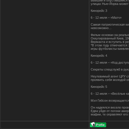
Бывший и опустившийся к
улицах Нью-Йорка может 
Кинорейс 3
6 - 12 июля – «Матч»
Самая патриотическая ки
невозможно…
Фильм основан на реальн
Оккупированный Киев, 19
Вермахта и вступить в р
*В этом году отмечается 
игры футболисты-киевляне
Кинорейс 4
6 - 12 июля – «Код досту
Секреты спецслужб в рук
Неуловимый агент ЦРУ ст
проявить себя молодой о
Кинорейс 5
6 - 12 июля – «Весёлые к
Мэл Гибсон возвращается
Он надеялся весело пров
Едва уйдя от погони аме
мафии, те оправляют его