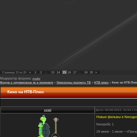
15
Страница
15
из
20
«
1
2
…
13
14
16
17
…
19
20
»
Модератор форума:
moder
Форум о спутниковом тв и интернете
»
Операторы платного ТВ
»
НТВ плюс
»
Кино на НТВ-Плю
Кино на НТВ-Плюс
vetal
Дата: 30-06-2012, 11:04 |
Новые фильмы в Кинодром
Кинорейс 1
29 июня - 1 июля – «Приз